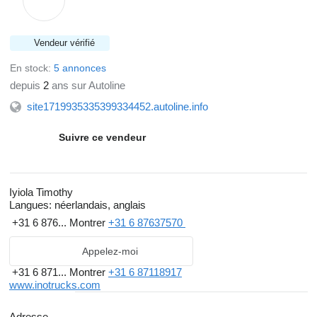
Vendeur vérifié
En stock:
5 annonces
depuis
2
ans sur Autoline
site1719935335399334452.autoline.info
Suivre ce vendeur
Iyiola Timothy
Langues:
néerlandais, anglais
+31 6 876...
Montrer
+31 6 87637570
Appelez-moi
+31 6 871...
Montrer
+31 6 87118917
www.inotrucks.com
Adresse