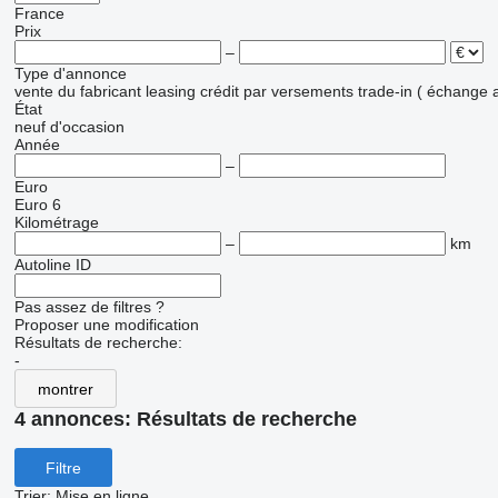
France
Prix
–
Type d'annonce
vente
du fabricant
leasing
crédit
par versements
trade-in ( échange 
État
neuf
d'occasion
Année
–
Euro
Euro 6
Kilométrage
–
km
Autoline ID
Pas assez de filtres ?
Proposer une modification
Résultats de recherche:
-
montrer
4 annonces:
Résultats de recherche
Filtre
Trier
:
Mise en ligne