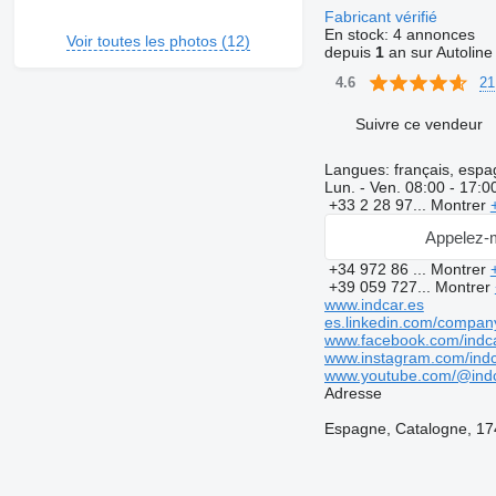
Fabricant vérifié
En stock:
4 annonces
Voir toutes les photos (12)
depuis
1
an sur Autoline
21
4.6
Suivre ce vendeur
Langues:
français, espag
Lun. - Ven.
08:00 - 17:0
+33 2 28 97...
Montrer
Appelez-
+34 972 86 ...
Montrer
+39 059 727...
Montrer
www.indcar.es
es.linkedin.com/compan
www.facebook.com/indc
www.instagram.com/indca
www.youtube.com/@indc
Adresse
Espagne, Catalogne, 1