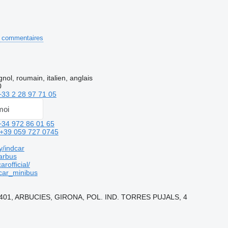
 commentaires
nol, roumain, italien, anglais
0
+33 2 28 97 71 05
moi
+34 972 86 01 65
+39 059 727 0745
y/indcar
arbus
rofficial/
ar_minibus
7401, ARBUCIES, GIRONA, POL. IND. TORRES PUJALS, 4