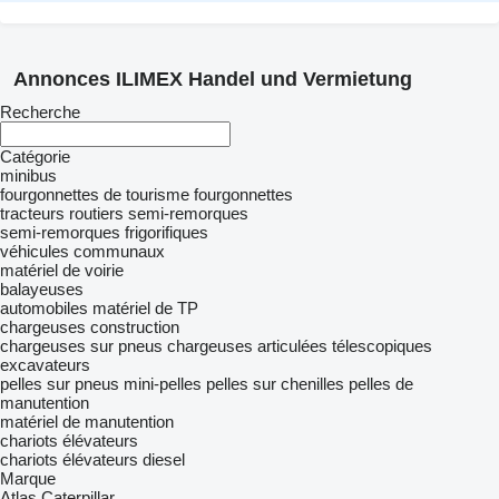
Annonces ILIMEX Handel und Vermietung
Recherche
Catégorie
minibus
fourgonnettes de tourisme
fourgonnettes
tracteurs routiers
semi-remorques
semi-remorques frigorifiques
véhicules communaux
matériel de voirie
balayeuses
automobiles
matériel de TP
chargeuses construction
chargeuses sur pneus
chargeuses articulées télescopiques
excavateurs
pelles sur pneus
mini-pelles
pelles sur chenilles
pelles de
manutention
matériel de manutention
chariots élévateurs
chariots élévateurs diesel
Marque
Atlas
Caterpillar