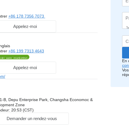
trer
+86 178 7356 7073
Appelez-moi
nglais
trer
+86 199 7313 4643
yuki_wen_marketing
En 
conf
Appelez-moi
Vos
rép
om/
 1-B, Depu Enterprise Park, Changsha Economoc &
elopment Zone
ndeur: 20:53 (CST)
Demander un rendez-vous