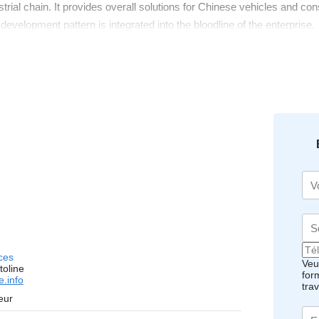
rial chain. It provides overall solutions for Chinese vehicles and co
development pattern is integrated into the bloodline of the enterprise.
ces
Veui
toline
for
.info
tra
eur