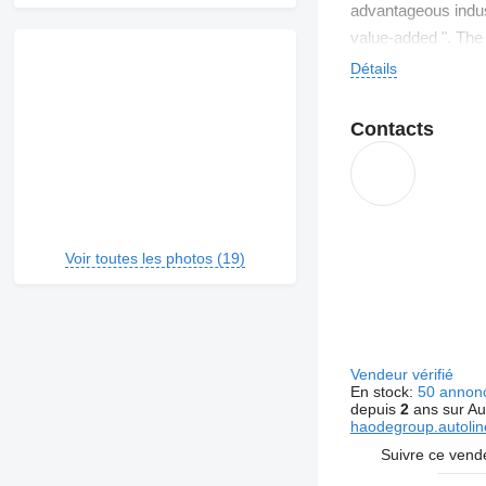
advantageous indust
value-added ". The 
Détails
Contacts
Voir toutes les photos (19)
Vendeur vérifié
En stock:
50 annon
depuis
2
ans sur Au
haodegroup.autoline
Suivre ce vend