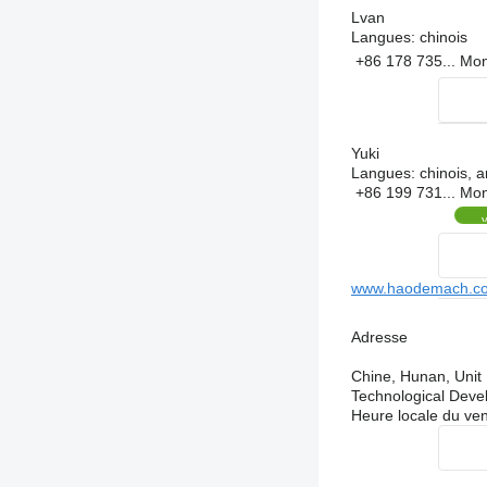
Lvan
Langues:
chinois
+86 178 735...
Mon
Yuki
Langues:
chinois, a
+86 199 731...
Mon
www.haodemach.c
Adresse
Chine, Hunan, Unit
Technological Dev
Heure locale du ve