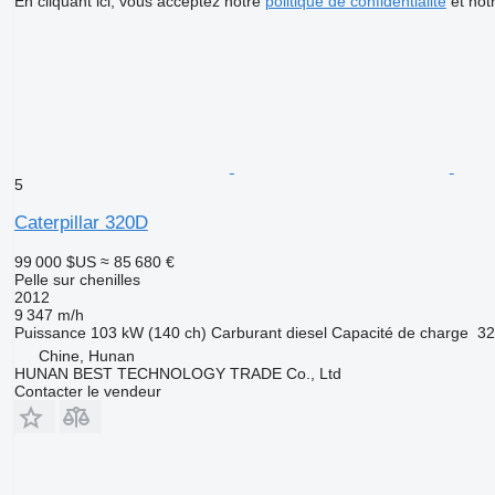
En cliquant ici, vous acceptez notre
politique de confidentialité
et not
5
Caterpillar 320D
99 000 $US
≈ 85 680 €
Pelle sur chenilles
2012
9 347 m/h
Puissance
103 kW (140 ch)
Carburant
diesel
Capacité de charge
32
Chine, Hunan
HUNAN BEST TECHNOLOGY TRADE Co., Ltd
Contacter le vendeur