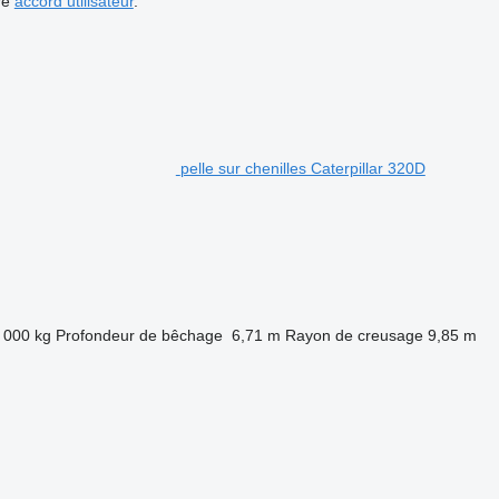
re
accord utilisateur
.
pelle sur chenilles Caterpillar 320D
 000 kg
Profondeur de bêchage
6,71 m
Rayon de creusage
9,85 m