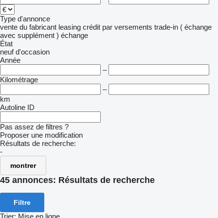
Type d'annonce
vente
du fabricant
leasing
crédit
par versements
trade-in ( échange
avec supplément )
échange
État
neuf
d'occasion
Année
–
Kilométrage
–
km
Autoline ID
Pas assez de filtres ?
Proposer une modification
Résultats de recherche:
-
montrer
45 annonces:
Résultats de recherche
Filtre
Trier
:
Mise en ligne