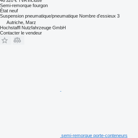
46 320 €
TVA incluse
Semi-remorque fourgon
État
neuf
Suspension
pneumatique/pneumatique
Nombre d'essieux
3
Autriche, Marz
Hochstaffl Nutzfahrzeuge GmbH
Contacter le vendeur
semi-remorque porte-conteneurs