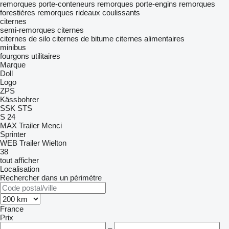
remorques porte-conteneurs
remorques porte-engins
remorques
forestières
remorques rideaux coulissants
citernes
semi-remorques citernes
citernes de silo
citernes de bitume
citernes alimentaires
minibus
fourgons utilitaires
Marque
Doll
Logo
ZPS
Kässbohrer
SSK
STS
S 24
MAX Trailer
Menci
Sprinter
WEB Trailer
Wielton
38
tout afficher
Localisation
Rechercher dans un périmètre
France
Prix
–