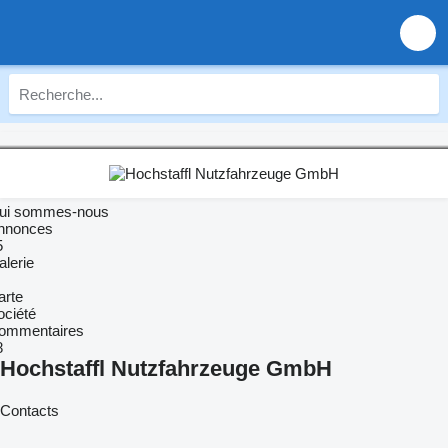
ui sommes-nous
nnonces
5
alerie
arte
ociété
ommentaires
8
Hochstaffl Nutzfahrzeuge GmbH
Contacts