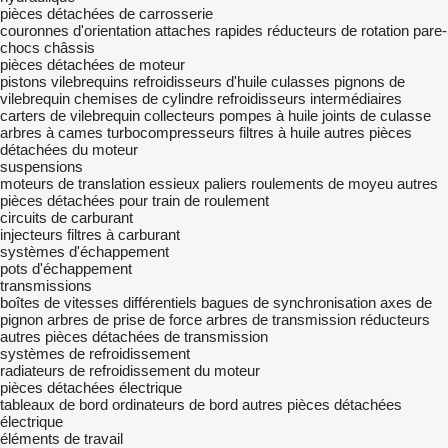
pièces détachées de carrosserie
couronnes d'orientation
attaches rapides
réducteurs de rotation
pare-
chocs
châssis
pièces détachées de moteur
pistons
vilebrequins
refroidisseurs d'huile
culasses
pignons de
vilebrequin
chemises de cylindre
refroidisseurs intermédiaires
carters de vilebrequin
collecteurs
pompes à huile
joints de culasse
arbres à cames
turbocompresseurs
filtres à huile
autres pièces
détachées du moteur
suspensions
moteurs de translation
essieux
paliers
roulements de moyeu
autres
pièces détachées pour train de roulement
circuits de carburant
injecteurs
filtres à carburant
systèmes d'échappement
pots d'échappement
transmissions
boîtes de vitesses
différentiels
bagues de synchronisation
axes de
pignon
arbres de prise de force
arbres de transmission
réducteurs
autres pièces détachées de transmission
systèmes de refroidissement
radiateurs de refroidissement du moteur
pièces détachées électrique
tableaux de bord
ordinateurs de bord
autres pièces détachées
électrique
éléments de travail