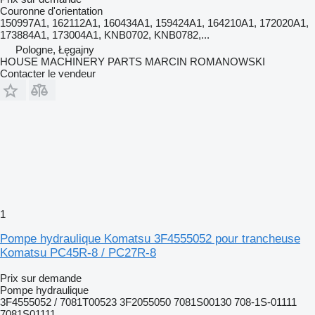
Couronne d'orientation
150997A1, 162112A1, 160434A1, 159424A1, 164210A1, 172020A1,
173884A1, 173004A1, KNB0702, KNB0782,...
Pologne, Łęgajny
HOUSE MACHINERY PARTS MARCIN ROMANOWSKI
Contacter le vendeur
1
Pompe hydraulique Komatsu 3F4555052 pour trancheuse
Komatsu PC45R-8 / PC27R-8
Prix sur demande
Pompe hydraulique
3F4555052 / 7081T00523 3F2055050 7081S00130 708-1S-01111
7081S01111