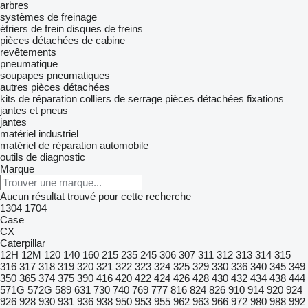
arbres
systèmes de freinage
étriers de frein
disques de freins
pièces détachées de cabine
revêtements
pneumatique
soupapes pneumatiques
autres pièces détachées
kits de réparation
colliers de serrage
pièces détachées
fixations
jantes et pneus
jantes
matériel industriel
matériel de réparation automobile
outils de diagnostic
Marque
Aucun résultat trouvé pour cette recherche
1304
1704
Case
CX
Caterpillar
12H
12M
120
140
160
215
235
245
306
307
311
312
313
314
315
316
317
318
319
320
321
322
323
324
325
329
330
336
340
345
349
350
365
374
375
390
416
420
422
424
426
428
430
432
434
438
444
571G
572G
589
631
730
740
769
777
816
824
826
910
914
920
924
926
928
930
931
936
938
950
953
955
962
963
966
972
980
988
992