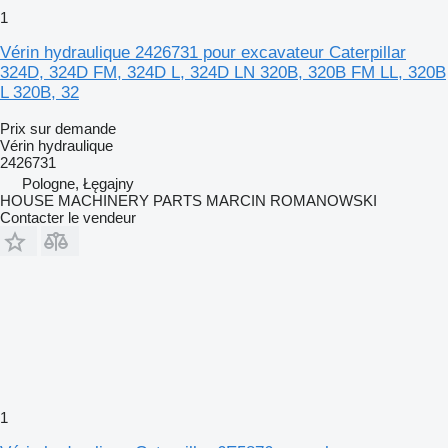
1
Vérin hydraulique 2426731 pour excavateur Caterpillar
324D, 324D FM, 324D L, 324D LN 320B, 320B FM LL, 320B
L 320B, 32
Prix sur demande
Vérin hydraulique
2426731
Pologne, Łęgajny
HOUSE MACHINERY PARTS MARCIN ROMANOWSKI
Contacter le vendeur
1