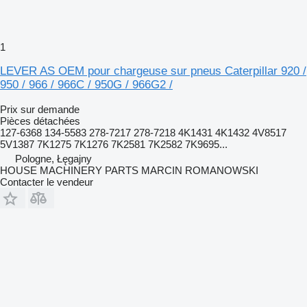
1
LEVER AS OEM pour chargeuse sur pneus Caterpillar 920 /
950 / 966 / 966C / 950G / 966G2 /
Prix sur demande
Pièces détachées
127-6368 134-5583 278-7217 278-7218 4K1431 4K1432 4V8517
5V1387 7K1275 7K1276 7K2581 7K2582 7K9695...
Pologne, Łęgajny
HOUSE MACHINERY PARTS MARCIN ROMANOWSKI
Contacter le vendeur