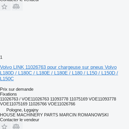
1
Volvo LINK 11026763 pour chargeuse sur pneus Volvo
L180D / L180C / L180E / L180E / L180 / L150 / L150D /
L150C
Prix sur demande
Fixations
11026763 / VOE11026763 11093778 11075169 VOE11093778
VOE11075169 11026766 VOE11026766
Pologne, Łęgajny
HOUSE MACHINERY PARTS MARCIN ROMANOWSKI
Contacter le vendeur