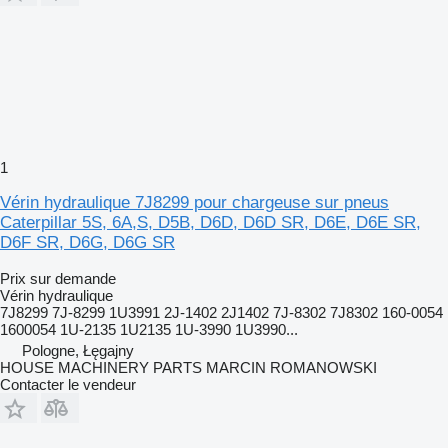
1
Vérin hydraulique 7J8299 pour chargeuse sur pneus
Caterpillar 5S, 6A,S, D5B, D6D, D6D SR, D6E, D6E SR,
D6F SR, D6G, D6G SR
Prix sur demande
Vérin hydraulique
7J8299 7J-8299 1U3991 2J-1402 2J1402 7J-8302 7J8302 160-0054
1600054 1U-2135 1U2135 1U-3990 1U3990...
Pologne, Łęgajny
HOUSE MACHINERY PARTS MARCIN ROMANOWSKI
Contacter le vendeur