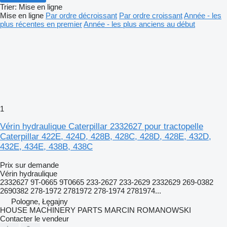
Trier
:
Mise en ligne
Mise en ligne
Par ordre décroissant
Par ordre croissant
Année - les
plus récentes en premier
Année - les plus anciens au début
1
Vérin hydraulique Caterpillar 2332627 pour tractopelle
Caterpillar 422E, 424D, 428B, 428C, 428D, 428E, 432D,
432E, 434E, 438B, 438C
Prix sur demande
Vérin hydraulique
2332627 9T-0665 9T0665 233-2627 233-2629 2332629 269-0382
2690382 278-1972 2781972 278-1974 2781974...
Pologne, Łęgajny
HOUSE MACHINERY PARTS MARCIN ROMANOWSKI
Contacter le vendeur