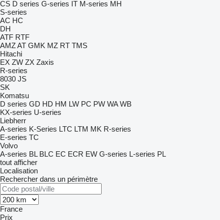
CS
D series
G-series
IT
M-series
MH
S-series
AC
HC
DH
ATF
RTF
AMZ
AT
GMK
MZ
RT
TMS
Hitachi
EX
ZW
ZX
Zaxis
R-series
8030
JS
SK
Komatsu
D series
GD
HD
HM
LW
PC
PW
WA
WB
KX-series
U-series
Liebherr
A-series
K-Series
LTC
LTM
MK
R-series
E-series
TC
Volvo
A-series
BL
BLC
EC
ECR
EW
G-series
L-series
PL
tout afficher
Localisation
Rechercher dans un périmètre
France
Prix