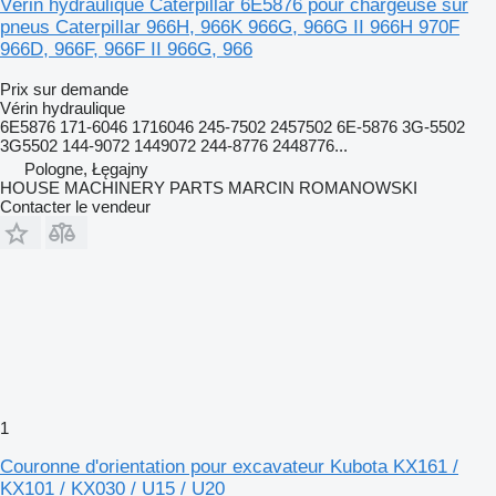
Vérin hydraulique Caterpillar 6E5876 pour chargeuse sur
pneus Caterpillar 966H, 966K 966G, 966G II 966H 970F
966D, 966F, 966F II 966G, 966
Prix sur demande
Vérin hydraulique
6E5876 171-6046 1716046 245-7502 2457502 6E-5876 3G-5502
3G5502 144-9072 1449072 244-8776 2448776...
Pologne, Łęgajny
HOUSE MACHINERY PARTS MARCIN ROMANOWSKI
Contacter le vendeur
1
Couronne d'orientation pour excavateur Kubota KX161 /
KX101 / KX030 / U15 / U20