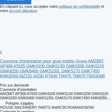
En cliquant ici, vous acceptez notre
politique de confidentialité
et
notre
accord utilisateur
.
1
Couronne d'orientation pour grue mobile Grove AMZ66T
AP308 AT635 GMK4100 GMK5130 GMK5200 GMK5220
GMK6250 GMK6400 GMK5150L GMK5170 GMK7450
KMK8350 MZ131 MZ90 RT640 TM475 TM870 TMS300B
Prix sur demande
Couronne d'orientation
AMZ66T AP308 AT635 GMK4100 GMK5130 GMK5200 GMK5220
GMK6250 GMK6400 GMK5150L GMK5170 GMK7450 KMK8350...
Pologne, Łęgajny
HOUSE MACHINERY PARTS MARCIN ROMANOWSKI
Contacter le vendeur