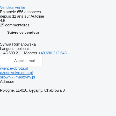
Vendeur vérifié
En stock:
656 annonces
depuis
11
ans sur Autoline
4.5
25 commentaires
Suivre ce vendeur
Sylwia Romanowska
Langues:
polonais
+48 690 21...
Montrer
+48 690 212 643
Appelez-moi
wience-obrotu.pl
czescivolvo.com.pl
silowniki-maszyny.pl
Adresse
Pologne, 11-010, Łęgajny, Chabrowa 9