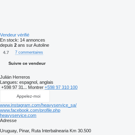
Vendeur vérifié
En stock:
14 annonces
depuis
2
ans sur Autoline
4.7
7 commentaires
Suivre ce vendeur
Julián Herreros
Langues:
espagnol, anglais
+598 97 31...
Montrer
+598 97 310 100
Appelez-moi
www.instagram.com/heavyservice_sa/
www.facebook.com/profile.php
heavyservice.com
Adresse
Uruguay, Pinar, Ruta Interbalnearia Km 30.500