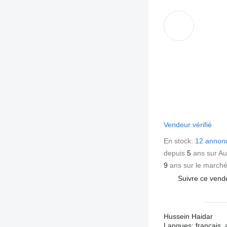
Vendeur vérifié
En stock:
12 annon
depuis
5
ans sur Au
9
ans sur le march
Suivre ce vend
Hussein Haidar
Langues:
français, 