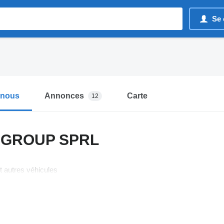
Se 
-nous
Annonces
Carte
12
 GROUP SPRL
t autres véhicules