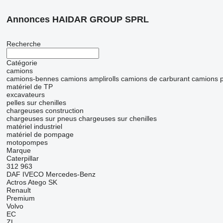
Annonces HAIDAR GROUP SPRL
Recherche
Catégorie
camions
camions-bennes
camions amplirolls
camions de carburant
camions p
matériel de TP
excavateurs
pelles sur chenilles
chargeuses construction
chargeuses sur pneus
chargeuses sur chenilles
matériel industriel
matériel de pompage
motopompes
Marque
Caterpillar
312
963
DAF
IVECO
Mercedes-Benz
Actros
Atego
SK
Renault
Premium
Volvo
EC
ZL