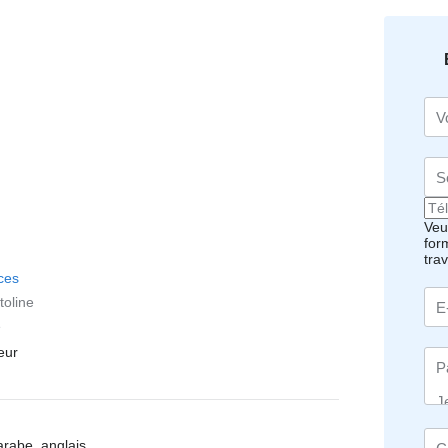
Veui
for
tra
ces
toline
é
eur
arabe, anglais