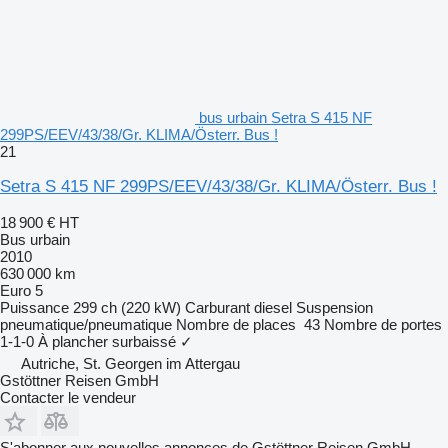
bus urbain Setra S 415 NF
299PS/EEV/43/38/Gr. KLIMA/Österr. Bus !
21
Setra S 415 NF 299PS/EEV/43/38/Gr. KLIMA/Österr. Bus !
18 900 €
HT
Bus urbain
2010
630 000 km
Euro 5
Puissance
299 ch (220 kW)
Carburant
diesel
Suspension
pneumatique/pneumatique
Nombre de places
43
Nombre de portes
1-1-0
À plancher surbaissé
✓
Autriche, St. Georgen im Attergau
Gstöttner Reisen GmbH
Contacter le vendeur
S'abonner aux nouvelles annonces de Gstöttner Reisen GmbH