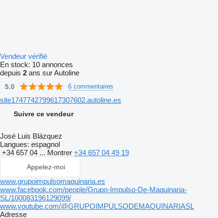
Vendeur vérifié
En stock:
10 annonces
depuis
2
ans sur Autoline
5.0
6 commentaires
site1747742799617307602.autoline.es
Suivre ce vendeur
José Luis Blázquez
Langues:
espagnol
+34 657 04 ...
Montrer
+34 657 04 49 19
Appelez-moi
www.grupoimpulsomaquinaria.es
www.facebook.com/people/Grupo-Impulso-De-Maquinaria-
SL/100083196129099/
www.youtube.com/@GRUPOIMPULSODEMAQUINARIASL
Adresse