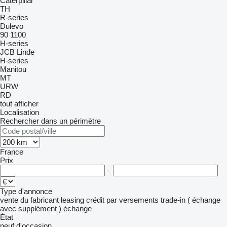
Caterpillar
TH
R-series
Dulevo
90
1100
H-series
JCB
Linde
H-series
Manitou
MT
URW
RD
tout afficher
Localisation
Rechercher dans un périmètre
France
Prix
–
Type d'annonce
vente
du fabricant
leasing
crédit
par versements
trade-in ( échange
avec supplément )
échange
État
neuf
d'occasion