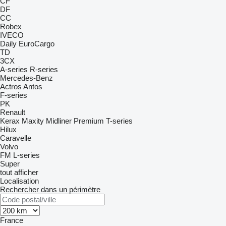
CF
DF
CC
Robex
IVECO
Daily
EuroCargo
TD
3CX
A-series
R-series
Mercedes-Benz
Actros
Antos
F-series
PK
Renault
Kerax
Maxity
Midliner
Premium
T-series
Hilux
Caravelle
Volvo
FM
L-series
Super
tout afficher
Localisation
Rechercher dans un périmètre
France