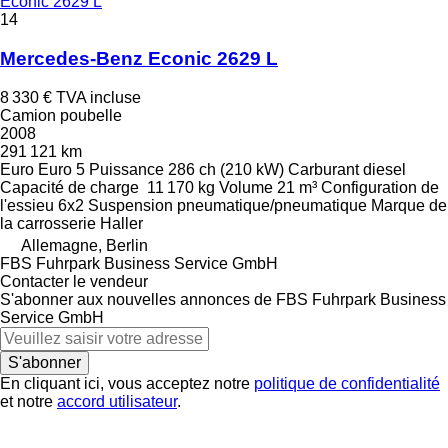
Econic 2629 L
14
Mercedes-Benz Econic 2629 L
8 330 €
TVA incluse
Camion poubelle
2008
291 121 km
Euro
Euro 5
Puissance
286 ch (210 kW)
Carburant
diesel
Capacité de charge
11 170 kg
Volume
21 m³
Configuration de
l'essieu
6x2
Suspension
pneumatique/pneumatique
Marque de
la carrosserie
Haller
Allemagne, Berlin
FBS Fuhrpark Business Service GmbH
Contacter le vendeur
S'abonner aux nouvelles annonces de FBS Fuhrpark Business
Service GmbH
S'abonner
En cliquant ici, vous acceptez notre
politique de confidentialité
et notre
accord utilisateur
.