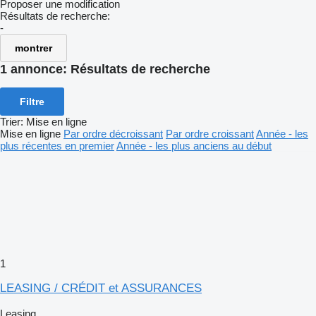
Proposer une modification
Résultats de recherche:
-
montrer
1 annonce:
Résultats de recherche
Filtre
Trier
:
Mise en ligne
Mise en ligne
Par ordre décroissant
Par ordre croissant
Année - les
plus récentes en premier
Année - les plus anciens au début
1
LEASING / CRÉDIT et ASSURANCES
Leasing