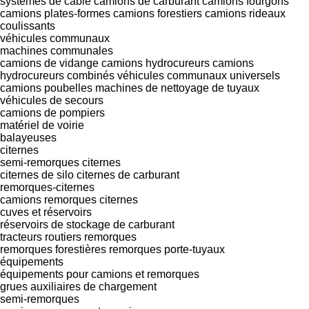
systèmes de câble
camions de carburant
camions fourgons
camions plates-formes
camions forestiers
camions rideaux
coulissants
véhicules communaux
machines communales
camions de vidange
camions hydrocureurs
camions
hydrocureurs combinés
véhicules communaux universels
camions poubelles
machines de nettoyage de tuyaux
véhicules de secours
camions de pompiers
matériel de voirie
balayeuses
citernes
semi-remorques citernes
citernes de silo
citernes de carburant
remorques-citernes
camions remorques citernes
cuves et réservoirs
réservoirs de stockage de carburant
tracteurs routiers
remorques
remorques forestières
remorques porte-tuyaux
équipements
équipements pour camions et remorques
grues auxiliaires de chargement
semi-remorques