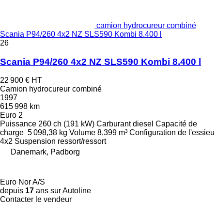
camion hydrocureur combiné
Scania P94/260 4x2 NZ SLS590 Kombi 8.400 l
26
Scania P94/260 4x2 NZ SLS590 Kombi 8.400 l
22 900 €
HT
Camion hydrocureur combiné
1997
615 998 km
Euro 2
Puissance
260 ch (191 kW)
Carburant
diesel
Capacité de
charge
5 098,38 kg
Volume
8,399 m³
Configuration de l'essieu
4x2
Suspension
ressort/ressort
Danemark, Padborg
Euro Nor A/S
depuis
17
ans sur Autoline
Contacter le vendeur