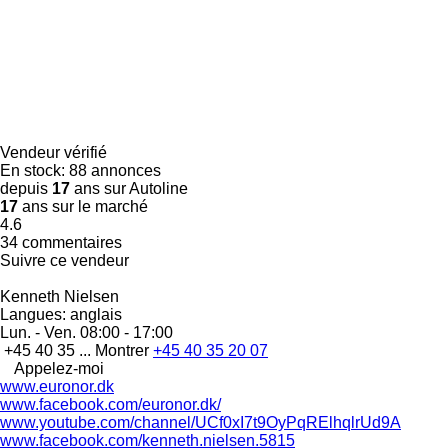
Vendeur vérifié
En stock:
88 annonces
depuis
17
ans sur Autoline
17
ans sur le marché
4.6
34 commentaires
Suivre ce vendeur
Kenneth Nielsen
Langues:
anglais
Lun. - Ven.
08:00 - 17:00
+45 40 35 ...
Montrer
+45 40 35 20 07
Appelez-moi
www.euronor.dk
www.facebook.com/euronor.dk/
www.youtube.com/channel/UCf0xI7t9OyPqRElhqlrUd9A
www.facebook.com/kenneth.nielsen.5815