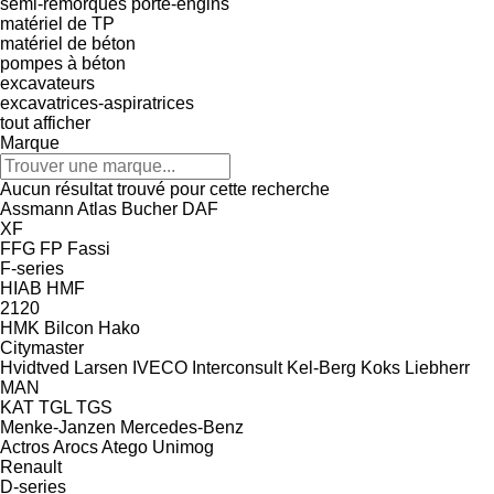
semi-remorques porte-engins
matériel de TP
matériel de béton
pompes à béton
excavateurs
excavatrices-aspiratrices
tout afficher
Marque
Aucun résultat trouvé pour cette recherche
Assmann
Atlas
Bucher
DAF
XF
FFG
FP
Fassi
F-series
HIAB
HMF
2120
HMK Bilcon
Hako
Citymaster
Hvidtved Larsen
IVECO
Interconsult
Kel-Berg
Koks
Liebherr
MAN
KAT
TGL
TGS
Menke-Janzen
Mercedes-Benz
Actros
Arocs
Atego
Unimog
Renault
D-series