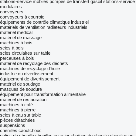
stations-service mobiles
pompes de transfert gasoil
stations-service
modulaires
convoyeurs
convoyeurs à courroie
équipements de contrôle climatique industriel
matériels de ventilation
radiateurs industriels
matériel médical
matériel de massage
machines à bois
scies à bois
scies circulaires sur table
perceuses à bois
matériel de recyclage des déchets
machines de recyclage d'huile
industrie du divertissement
équipement de divertissement
matériel de soudage
masques de soudure
équipement pour transformation alimentaire
matériel de restauration
machines à café
machines à pierre
scies à eau sur table
pièces détachées
suspensions
chenilles caoutchouc
patins de chenille
chenilles en acier
chaînes de chenille
chenilles en