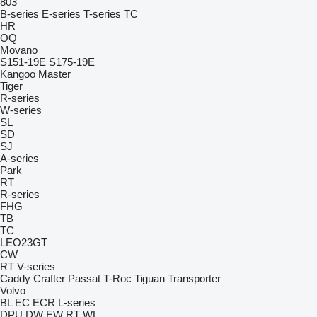
803
B-series
E-series
T-series
TC
HR
OQ
Movano
S151-19E
S175-19E
Kangoo
Master
Tiger
R-series
W-series
SL
SD
SJ
A-series
Park
RT
R-series
FHG
TB
TC
LEO23GT
CW
RT
V-series
Caddy
Crafter
Passat
T-Roc
Tiguan
Transporter
Volvo
BL
EC
ECR
L-series
DPU
DW
EW
RT
WL