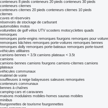
conteneurs 8 pieds
conteneurs 20 pieds
conteneurs 30 pieds
conteneurs citernes
conteneurs citernes 20 pieds
conteneurs citernes 10 pieds
citernes
cuves et réservoirs
réservoirs de stockage de carburant
automobiles
motos
voiturettes de golf
vélos
UTV
scooters
motocyclettes
quads
remorques
remorques porte-engins
remorques fourgons
remorques pour voiture
remorques bâchées
remorques porte-voitures
remorques bennes
remorques dolly
remorques porte-bateaux
remorques porte-touret
véhicules utilitaires
camions-bennes < 3.5t
camions plateaux < 3.5t
camions
camions-bennes
camions fourgons
camions-citernes
camions
plateaux
véhicules communaux
matériel de voirie
souffleuses à neige
balayeuses
saleuses remorquées
conteneurs communaux
bennes à chaînes
camping-cars et caravanes
maisons modulaires
mobiles-homes
saunas mobiles
minibus
fourgonnettes de tourisme
fourgonnettes