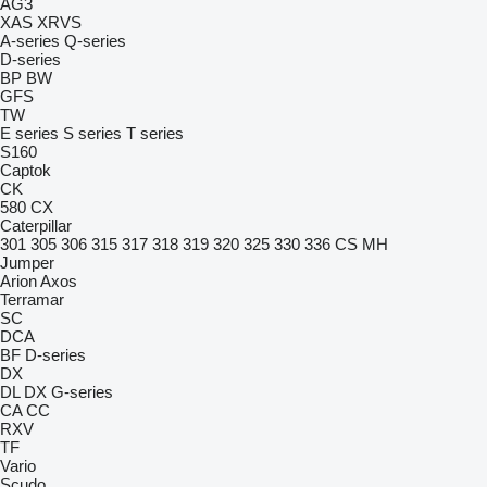
AG3
XAS
XRVS
A-series
Q-series
D-series
BP
BW
GFS
TW
E series
S series
T series
S160
Captok
CK
580
CX
Caterpillar
301
305
306
315
317
318
319
320
325
330
336
CS
MH
Jumper
Arion
Axos
Terramar
SC
DCA
BF
D-series
DX
DL
DX
G-series
CA
CC
RXV
TF
Vario
Scudo