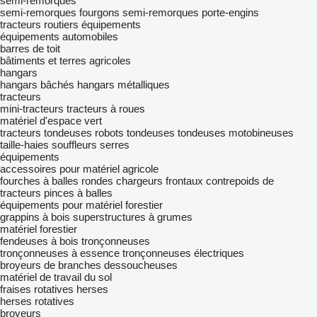
semi-remorques
semi-remorques fourgons
semi-remorques porte-engins
tracteurs routiers
équipements
équipements automobiles
barres de toit
bâtiments et terres agricoles
hangars
hangars bâchés
hangars métalliques
tracteurs
mini-tracteurs
tracteurs à roues
matériel d'espace vert
tracteurs tondeuses
robots tondeuses
tondeuses
motobineuses
taille-haies
souffleurs
serres
équipements
accessoires pour matériel agricole
fourches à balles rondes
chargeurs frontaux
contrepoids de
tracteurs
pinces à balles
équipements pour matériel forestier
grappins à bois
superstructures à grumes
matériel forestier
fendeuses à bois
tronçonneuses
tronçonneuses à essence
tronçonneuses électriques
broyeurs de branches
dessoucheuses
matériel de travail du sol
fraises rotatives
herses
herses rotatives
broyeurs