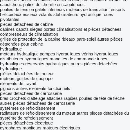
caoutchouc
patins de chenille en caoutchouc
poulies de tension
galets inférieurs
moteurs de translation
ressorts
hélicoïdaux
essieux
volants
stabilisateurs hydraulique
roues
pivotantes
pièces détachées de cabine
cabines
capots
sièges
portes
climatisations et pièces détachées
compresseurs de climatisation
grilles de protection de la cabine
rideaux pare-soleil
autres pièces
détachées pour cabine
hydraulique
moteurs hydraulique
pompes hydrauliques
vérins hydrauliques
distributeurs hydrauliques
manettes de commande
tubes
hydrauliques
réservoirs hydrauliques
autres pièces détachées
hydraulique
pièces détachées de moteur
moteurs
guides de soupape
éléments de travail
pignons
autres éléments fonctionnels
pièces détachées de carrosserie
bras
crochets d'attelage
attaches rapides
poulies de tête de flèche
autres pièces détachées de carrosserie
systèmes de refroidissement
radiateurs de refroidissement du moteur
autres pièces détachées du
système de refroidissement
pièces détachées électrique
gyrophares
moniteurs
moteurs électriques