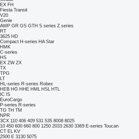
EX
FH
Fiesta
Transit
V20
Genie
AWP
GR
GS
GTH
S series
Z series
RT
3625
HD
Compact
H-series
HA
Star
HMK
C-series
HS
EX
ZW
ZX
TX
TPG
LT
HL-series
R-series
Robex
HEB
HG
HHE
HML
HSL
HTL
IC
IS
EuroCargo
P-series
R-series
TG
TH
TM
NPR
3CX
110
406
409
531
535
8008
8025
10
450
600
660
800
1250
2033
2630
3369
E-series
Toucan
CT
EL
KV
2500 E
3130
5075