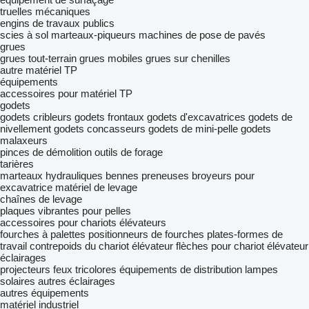
truelles mécaniques
engins de travaux publics
scies à sol
marteaux-piqueurs
machines de pose de pavés
grues
grues tout-terrain
grues mobiles
grues sur chenilles
autre matériel TP
équipements
accessoires pour matériel TP
godets
godets cribleurs
godets frontaux
godets d'excavatrices
godets de
nivellement
godets concasseurs
godets de mini-pelle
godets
malaxeurs
pinces de démolition
outils de forage
tarières
marteaux hydrauliques
bennes preneuses
broyeurs pour
excavatrice
matériel de levage
chaînes de levage
plaques vibrantes pour pelles
accessoires pour chariots élévateurs
fourches à palettes
positionneurs de fourches
plates-formes de
travail
contrepoids du chariot élévateur
flèches pour chariot élévateur
éclairages
projecteurs
feux tricolores
équipements de distribution
lampes
solaires
autres éclairages
autres équipements
matériel industriel