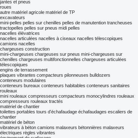
jantes et pneus
roues
autre matériel agricole
matériel de TP
excavateurs
mini-pelles
pelles sur chenilles
pelles de manutention
trancheuses
tractopelles
pelles sur pneus
midi pelles
nacelles élévatrices
nacelles articulées
nacelles à ciseaux
nacelles télescopiques
camions nacelles
chargeuses construction
mini-chargeuses
chargeuses sur pneus
mini-chargeuses sur
chenilles
chargeuses multifonctionnelles
chargeuses articulées
télescopiques
engins de terrassement
plaques vibrantes
compacteurs
pilonneuses
bulldozers
conteneurs modulaires
conteneurs bureaux
conteneurs habitables
conteneurs sanitaires
rouleaux
mini rouleaux compresseurs
compacteurs monocylindres
rouleaux
compresseurs
rouleaux tractés
matériel de chantier
toilettes portables
tours d'échafaudage
échafaudages
escaliers de
chantier
matériel de béton
vibrateurs à béton
camions malaxeurs
bétonnières
malaxeurs
électriques
règles vibrantes
équipement de surfaçage