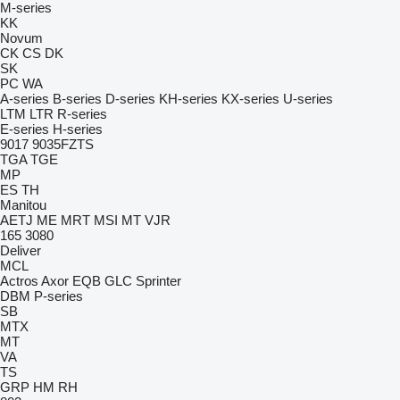
M-series
KK
Novum
CK
CS
DK
SK
PC
WA
A-series
B-series
D-series
KH-series
KX-series
U-series
LTM
LTR
R-series
E-series
H-series
9017
9035FZTS
TGA
TGE
MP
ES
TH
Manitou
AETJ
ME
MRT
MSI
MT
VJR
165
3080
Deliver
MCL
Actros
Axor
EQB
GLC
Sprinter
DBM
P-series
SB
MTX
MT
VA
TS
GRP
HM
RH