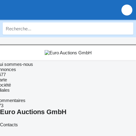
ui sommes-nous
nnonces
677
arte
ociété
liales
ommentaires
73
Euro Auctions GmbH
Contacts