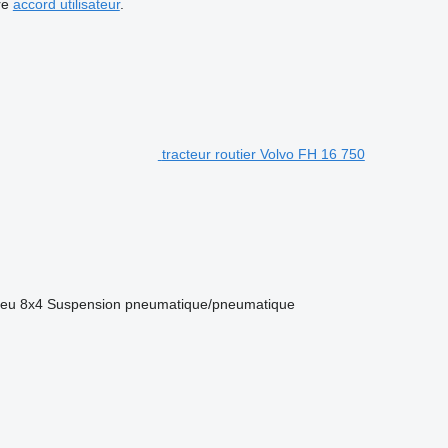
re
accord utilisateur
.
tracteur routier Volvo FH 16 750
ieu
8x4
Suspension
pneumatique/pneumatique