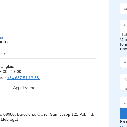
es
Veui
toline
for
é
tra
eur
 anglais
9:00 - 19:00
trer
+34 687 51 13 38
Appelez-moi
, 08980, Barcelona, Carrer Sant Josep 121 Pol. Ind.
e Llobregat
En 
conf