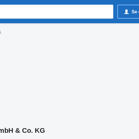
Se 
G
mbH & Co. KG