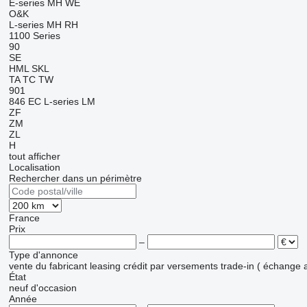
E-series
MH
WE
O&K
L-series
MH
RH
1100 Series
90
SE
HML
SKL
TA
TC
TW
901
846
EC
L-series
LM
ZF
ZM
ZL
H
tout afficher
Localisation
Rechercher dans un périmètre
France
Prix
–
Type d'annonce
vente
du fabricant
leasing
crédit
par versements
trade-in ( échange 
État
neuf
d'occasion
Année