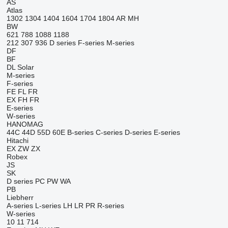
AS
Atlas
1302
1304
1404
1604
1704
1804
AR
MH
BW
621
788
1088
1188
212
307
936
D series
F-series
M-series
DF
BF
DL
Solar
M-series
F-series
FE
FL
FR
EX
FH
FR
E-series
W-series
HANOMAG
44C
44D
55D
60E
B-series
C-series
D-series
E-series
Hitachi
EX
ZW
ZX
Robex
JS
SK
D series
PC
PW
WA
PB
Liebherr
A-series
L-series
LH
LR
PR
R-series
W-series
10
11
714