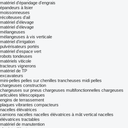
matériel d'épandage d'engrais
épandeurs à lisier
moissonneuses
récolteuses d'ail
matériel d'élevage
matériel d'élevage
mélangeuses
mélangeuses à vis verticale
matériel d'irrigation
pulvérisateurs portés
matériel d'espace vert
robots tondeuses
matériels viticole
tracteurs vignerons
matériel de TP
excavateurs
mini-pelles
pelles sur chenilles
trancheuses
midi pelles
chargeuses construction
chargeuses sur pneus
chargeuses multifonctionnelles
chargeuses
articulées télescopiques
engins de terrassement
plaques vibrantes
compacteurs
nacelles élévatrices
camions nacelles
nacelles élévatrices à mât vertical
nacelles
élévatrices tractables
matériel de manutention