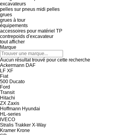
excavateurs
pelles sur pneus
midi pelles
grues
grues à tour
équipements
accessoires pour matériel TP
contrepoids d'excavateur
tout afficher
Marque
Aucun résultat trouvé pour cette recherche
Ackermann
DAF
LF
XF
Fiat
500
Ducato
Ford
Transit
Hitachi
ZX
Zaxis
Hoffmann
Hyundai
HL-series
IVECO
Stralis
Trakker
X-Way
Kramer
Krone