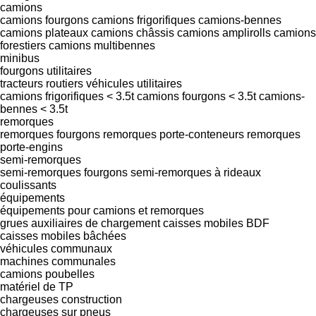
camions
camions fourgons
camions frigorifiques
camions-bennes
camions plateaux
camions châssis
camions amplirolls
camions
forestiers
camions multibennes
minibus
fourgons utilitaires
tracteurs routiers
véhicules utilitaires
camions frigorifiques < 3.5t
camions fourgons < 3.5t
camions-
bennes < 3.5t
remorques
remorques fourgons
remorques porte-conteneurs
remorques
porte-engins
semi-remorques
semi-remorques fourgons
semi-remorques à rideaux
coulissants
équipements
équipements pour camions et remorques
grues auxiliaires de chargement
caisses mobiles BDF
caisses mobiles bâchées
véhicules communaux
machines communales
camions poubelles
matériel de TP
chargeuses construction
chargeuses sur pneus