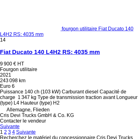
fourgon utilitaire Fiat Ducato 140
L4H2 RS: 4035 mm
14
Fiat Ducato 140 L4H2 RS: 4035 mm
9 900 €
HT
Fourgon utilitaire
2021
243 098 km
Euro 6
Puissance
140 ch (103 kW)
Carburant
diesel
Capacité de
charge
1 347 kg
Type de transmission
traction avant
Longueur
(type)
L4
Hauteur (type)
H2
Allemagne, Flieden
Cris Devi Trucks GmbH & Co. KG
Contacter le vendeur
Suivante
1
2
3
4
Suivante
Recherchez le matériel du concessionnaire Cris Devi Trucks