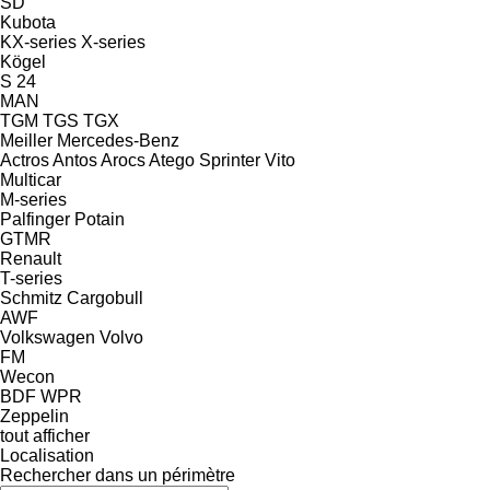
SD
Kubota
KX-series
X-series
Kögel
S 24
MAN
TGM
TGS
TGX
Meiller
Mercedes-Benz
Actros
Antos
Arocs
Atego
Sprinter
Vito
Multicar
M-series
Palfinger
Potain
GTMR
Renault
T-series
Schmitz Cargobull
AWF
Volkswagen
Volvo
FM
Wecon
BDF
WPR
Zeppelin
tout afficher
Localisation
Rechercher dans un périmètre