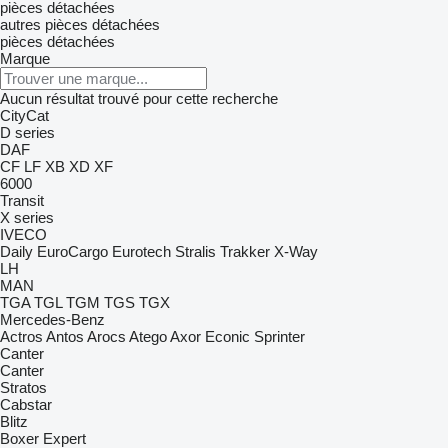
pièces détachées
autres pièces détachées
pièces détachées
Marque
Aucun résultat trouvé pour cette recherche
CityCat
D series
DAF
CF
LF
XB
XD
XF
6000
Transit
X series
IVECO
Daily
EuroCargo
Eurotech
Stralis
Trakker
X-Way
LH
MAN
TGA
TGL
TGM
TGS
TGX
Mercedes-Benz
Actros
Antos
Arocs
Atego
Axor
Econic
Sprinter
Canter
Canter
Stratos
Cabstar
Blitz
Boxer
Expert