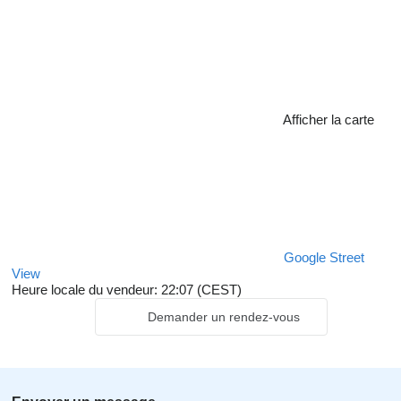
Avec nos combinaisons spécialisées - des tracteurs avec
convoyeur, nous livrons le véhicule à votre pas-de-porte. Le
groupe Clean Mat n'est pas pour rien l'adresse du guichet unique
du marché du nettoyage et des camions d'occasion.
Afficher la carte
Google Street
View
Heure locale du vendeur: 22:07 (CEST)
Demander un rendez-vous