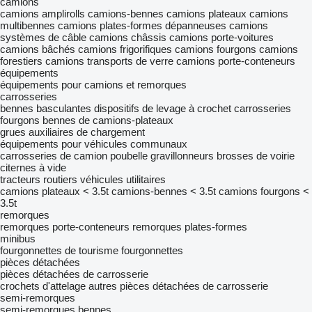
camions
camions amplirolls
camions-bennes
camions plateaux
camions
multibennes
camions plates-formes
dépanneuses
camions
systèmes de câble
camions châssis
camions porte-voitures
camions bâchés
camions frigorifiques
camions fourgons
camions
forestiers
camions transports de verre
camions porte-conteneurs
équipements
équipements pour camions et remorques
carrosseries
bennes basculantes
dispositifs de levage à crochet
carrosseries
fourgons
bennes de camions-plateaux
grues auxiliaires de chargement
équipements pour véhicules communaux
carrosseries de camion poubelle
gravillonneurs
brosses de voirie
citernes à vide
tracteurs routiers
véhicules utilitaires
camions plateaux < 3.5t
camions-bennes < 3.5t
camions fourgons <
3.5t
remorques
remorques porte-conteneurs
remorques plates-formes
minibus
fourgonnettes de tourisme
fourgonnettes
pièces détachées
pièces détachées de carrosserie
crochets d'attelage
autres pièces détachées de carrosserie
semi-remorques
semi-remorques bennes