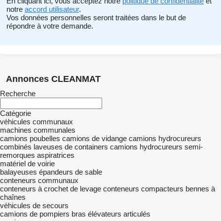
En cliquant ici, vous acceptez notre
politique de confidentialité
et
notre
accord utilisateur
.
Vos données personnelles seront traitées dans le but de
répondre à votre demande.
Annonces CLEANMAT
Recherche
Catégorie
véhicules communaux
machines communales
camions poubelles
camions de vidange
camions hydrocureurs
combinés
laveuses de containers
camions hydrocureurs
semi-
remorques aspiratrices
matériel de voirie
balayeuses
épandeurs de sable
conteneurs communaux
conteneurs à crochet de levage
conteneurs compacteurs
bennes à
chaînes
véhicules de secours
camions de pompiers
bras élévateurs articulés