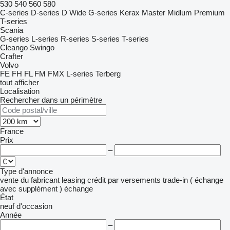
530
540
560
580
C-series
D-series
D Wide
G-series
Kerax
Master
Midlum
Premium
T-series
Scania
G-series
L-series
R-series
S-series
T-series
Cleango
Swingo
Crafter
Volvo
FE
FH
FL
FM
FMX
L-series
Terberg
tout afficher
Localisation
Rechercher dans un périmètre
France
Prix
–
Type d'annonce
vente
du fabricant
leasing
crédit
par versements
trade-in ( échange
avec supplément )
échange
État
neuf
d'occasion
Année
–