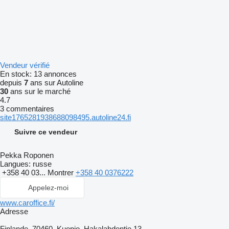
Vendeur vérifié
En stock:
13 annonces
depuis
7
ans sur Autoline
30
ans sur le marché
4.7
3 commentaires
site1765281938688098495.autoline24.fi
Suivre ce vendeur
Pekka Roponen
Langues:
russe
+358 40 03...
Montrer
+358 40 0376222
Appelez-moi
www.caroffice.fi/
Adresse
Finlande, 70460, Kuopio, Hakalahdentie 13