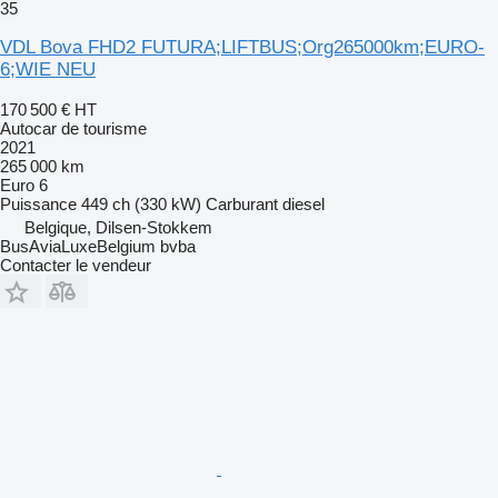
35
VDL Bova FHD2 FUTURA;LIFTBUS;Org265000km;EURO-
6;WIE NEU
170 500 €
HT
Autocar de tourisme
2021
265 000 km
Euro 6
Puissance
449 ch (330 kW)
Carburant
diesel
Belgique, Dilsen-Stokkem
BusAviaLuxeBelgium bvba
Contacter le vendeur