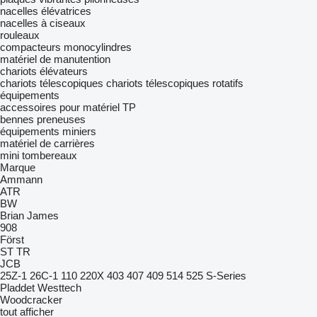
nacelles élévatrices
nacelles à ciseaux
rouleaux
compacteurs monocylindres
matériel de manutention
chariots élévateurs
chariots télescopiques
chariots télescopiques rotatifs
équipements
accessoires pour matériel TP
bennes preneuses
équipements miniers
matériel de carrières
mini tombereaux
Marque
Ammann
ATR
BW
Brian James
908
Först
ST
TR
JCB
25Z-1
26C-1
110
220X
403
407
409
514
525
S-Series
Pladdet
Westtech
Woodcracker
tout afficher