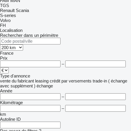
FAW
MAN
TGS
Renault
Scania
S-series
Volvo
FH
Localisation
Rechercher dans un périmètre
France
Prix
–
Type d'annonce
vente
du fabricant
leasing
crédit
par versements
trade-in ( échange
avec supplément )
échange
Année
–
Kilométrage
–
km
Autoline ID
Pas assez de filtres ?