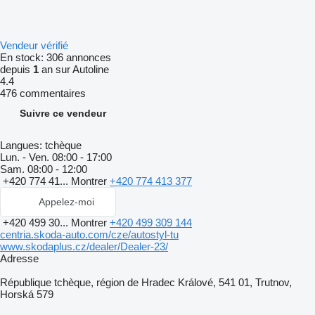
Vendeur vérifié
En stock:
306 annonces
depuis
1
an sur Autoline
4.4
476 commentaires
Suivre ce vendeur
Langues:
tchèque
Lun. - Ven.
08:00 - 17:00
Sam.
08:00 - 12:00
+420 774 41...
Montrer
+420 774 413 377
Appelez-moi
+420 499 30...
Montrer
+420 499 309 144
centria.skoda-auto.com/cze/autostyl-tu
www.skodaplus.cz/dealer/Dealer-23/
Adresse
République tchèque, région de Hradec Králové, 541 01, Trutnov,
Horská 579