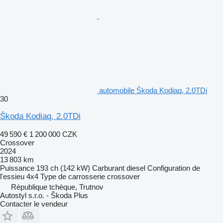
automobile Škoda Kodiaq, 2.0TDi
30
Škoda Kodiaq, 2.0TDi
49 590 €
1 200 000 CZK
Crossover
2024
13 803 km
Puissance
193 ch (142 kW)
Carburant
diesel
Configuration de
l'essieu
4x4
Type de carrosserie
crossover
République tchèque, Trutnov
Autostyl s.r.o. - Škoda Plus
Contacter le vendeur