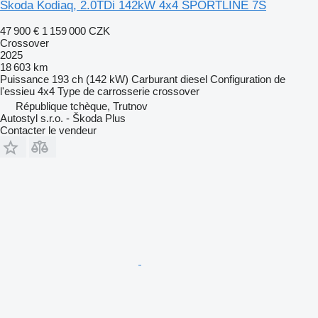
Škoda Kodiaq, 2.0TDi 142kW 4x4 SPORTLINE 7S
47 900 €
1 159 000 CZK
Crossover
2025
18 603 km
Puissance
193 ch (142 kW)
Carburant
diesel
Configuration de
l'essieu
4x4
Type de carrosserie
crossover
République tchèque, Trutnov
Autostyl s.r.o. - Škoda Plus
Contacter le vendeur