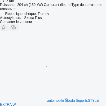
7 748 km
Puissance
204 ch (150 kW)
Carburant
électro
Type de carrosserie
crossover
République tchèque, Trutnov
Autostyl s.r.o. - Škoda Plus
Contacter le vendeur
automobile Škoda Superb,STYLE
EXTRA W