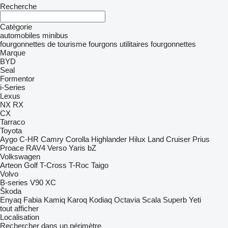
Recherche
Catégorie
automobiles
minibus
fourgonnettes de tourisme
fourgons utilitaires
fourgonnettes
Marque
BYD
Seal
Formentor
i-Series
Lexus
NX
RX
CX
Tarraco
Toyota
Aygo
C-HR
Camry
Corolla
Highlander
Hilux
Land Cruiser
Prius
Proace
RAV4
Verso
Yaris
bZ
Volkswagen
Arteon
Golf
T-Cross
T-Roc
Taigo
Volvo
B-series
V90
XC
Škoda
Enyaq
Fabia
Kamiq
Karoq
Kodiaq
Octavia
Scala
Superb
Yeti
tout afficher
Localisation
Rechercher dans un périmètre