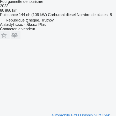
Fourgonnette de tourisme
2023
80 866 km
Puissance
144 ch (106 kW)
Carburant
diesel
Nombre de places
8
République tchèque, Trutnov
Autostyl s.r.o. - Škoda Plus
Contacter le vendeur
automobile BYD Dolphin Surf 156k