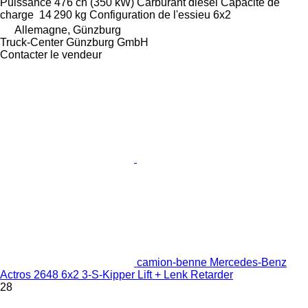
Puissance
476 ch (350 kW)
Carburant
diesel
Capacité de
charge
14 290 kg
Configuration de l'essieu
6x2
Allemagne, Günzburg
Truck-Center Günzburg GmbH
Contacter le vendeur
camion-benne Mercedes-Benz
Actros 2648 6x2 3-S-Kipper Lift + Lenk Retarder
28