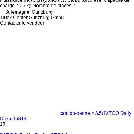
Puissance
89.73 ch (65.95 kW)
Carburant
diesel
Capacité de
charge
505 kg
Nombre de places
5
Allemagne, Günzburg
Truck-Center Günzburg GmbH
Contacter le vendeur
camion-benne < 3.5t IVECO Daily
Doka 35S14
19