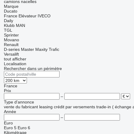
camions nacelles
Marque
Ducato
France Elévateur
IVECO
Daily
Klubb
MAN
TGL
Sprinter
Movano
Renault
D-series
Master
Maxity
Trafic
Versalift
tout afficher
Localisation
Rechercher dans un périmètre
France
Prix
–
Type d'annonce
vente
du fabricant
leasing
crédit
par versements
trade-in ( échange 
Année
–
Euro
Euro 5
Euro 6
Kilométrage