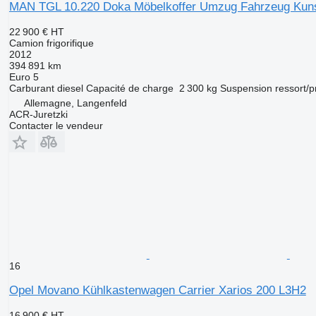
MAN TGL 10.220 Doka Möbelkoffer Umzug Fahrzeug Kunst
22 900 €
HT
Camion frigorifique
2012
394 891 km
Euro 5
Carburant
diesel
Capacité de charge
2 300 kg
Suspension
ressort/
Allemagne, Langenfeld
ACR-Juretzki
Contacter le vendeur
16
Opel Movano Kühlkastenwagen Carrier Xarios 200 L3H2
16 900 €
HT