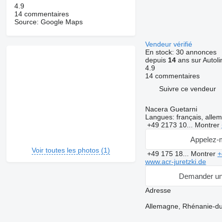
4.9
14 commentaires
Source: Google Maps
Vendeur vérifié
En stock:
30 annonces
depuis
14
ans sur Autoli
4.9
14 commentaires
Suivre ce vendeur
Nacera Guetarni
Langues:
français, allem
+49 2173 10...
Montrer
Appelez-
Voir toutes les photos (1)
+49 175 18...
Montrer
+
www.acr-juretzki.de
Demander un
Adresse
Allemagne, Rhénanie-du