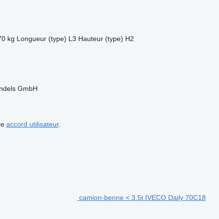
70 kg
Longueur (type)
L3
Hauteur (type)
H2
andels GmbH
re
accord utilisateur
.
camion-benne < 3.5t IVECO Daily 70C18