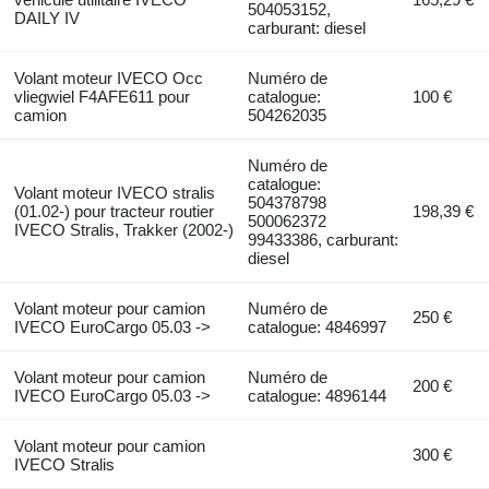
504053152,
DAILY IV
carburant: diesel
Volant moteur IVECO Occ
Numéro de
vliegwiel F4AFE611 pour
catalogue:
100 €
camion
504262035
Numéro de
catalogue:
Volant moteur IVECO stralis
504378798
(01.02-) pour tracteur routier
198,39 €
500062372
IVECO Stralis, Trakker (2002-)
99433386, carburant:
diesel
Volant moteur pour camion
Numéro de
250 €
IVECO EuroCargo 05.03 ->
catalogue: 4846997
Volant moteur pour camion
Numéro de
200 €
IVECO EuroCargo 05.03 ->
catalogue: 4896144
Volant moteur pour camion
300 €
IVECO Stralis