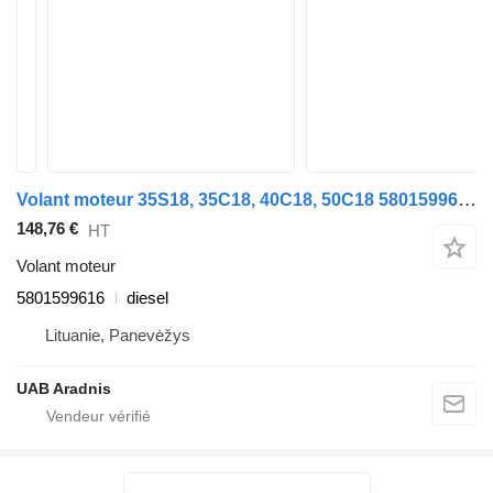
Volant moteur 35S18, 35C18, 40C18, 50C18 5801599616 pour automobile IVECO DAILY VI Furgon/Estate
148,76 €
HT
Volant moteur
5801599616
diesel
Lituanie, Panevėžys
UAB Aradnis