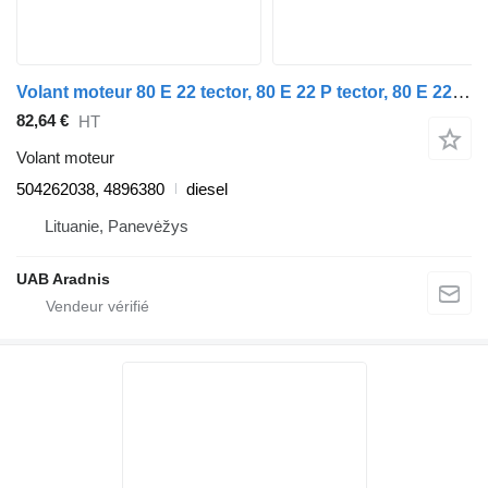
Volant moteur 80 E 22 tector, 80 E 22 P tector, 80 E 22FP tector 504262038 pour camion IVECO EuroCargo I-III
82,64 €
HT
Volant moteur
504262038, 4896380
diesel
Lituanie, Panevėžys
UAB Aradnis