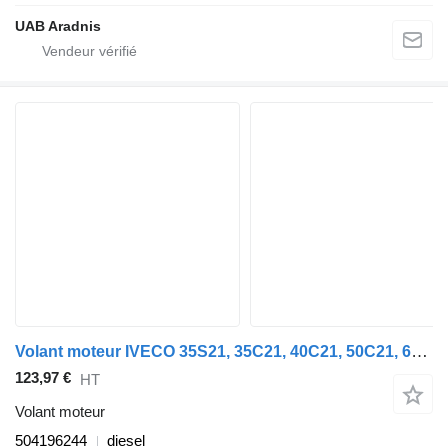
UAB Aradnis
Volant moteur IVECO 35S21, 35C21, 40C21, 50C21, 65C21, 70C21 504196244 pour automobile IVECO DAILY VI Flatbed
123,97 €
HT
Volant moteur
504196244
diesel