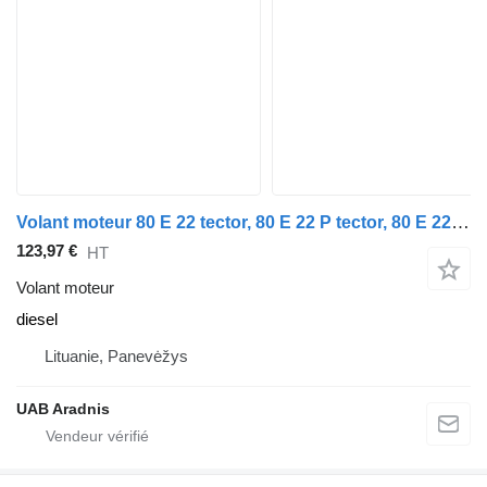
Volant moteur 80 E 22 tector, 80 E 22 P tector, 80 E 22FP tector pour camion IVECO EuroCargo I-III
123,97 €
HT
Volant moteur
diesel
Lituanie, Panevėžys
UAB Aradnis