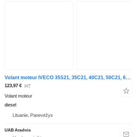
Volant moteur IVECO 35S21, 35C21, 40C21, 50C21, 65C21, 70C21 pour automobile IVECO DAILY VI Furgon
123,97 €
HT
Volant moteur
diesel
Lituanie, Panevėžys
UAB Aradnis