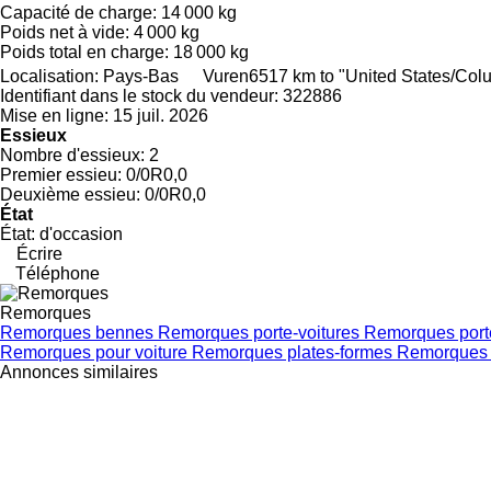
Capacité de charge:
14 000 kg
Poids net à vide:
4 000 kg
Poids total en charge:
18 000 kg
Localisation:
Pays-Bas
Vuren
6517 km to "United States/Co
Identifiant dans le stock du vendeur:
322886
Mise en ligne:
15 juil. 2026
Essieux
Nombre d'essieux:
2
Premier essieu:
0/0R0,0
Deuxième essieu:
0/0R0,0
État
État:
d'occasion
Écrire
Téléphone
Remorques
Remorques bennes
Remorques porte-voitures
Remorques port
Remorques pour voiture
Remorques plates-formes
Remorques 
Annonces similaires