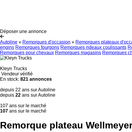
Déposer une annonce
Autoline
»
Remorques d'occasion
»
Remorques plateaux d'occ
engins
Remorques fourgons
Remorques rideaux coulissants
R
Remorques pour chevaux
Remorques magasins
Remorques ch
Kleyn Trucks
Vendeur vérifié
En stock:
821 annonces
depuis 22 ans sur Autoline
depuis
22
ans sur Autoline
107 ans sur le marché
107
ans sur le marché
Remorque plateau Wellmeyer