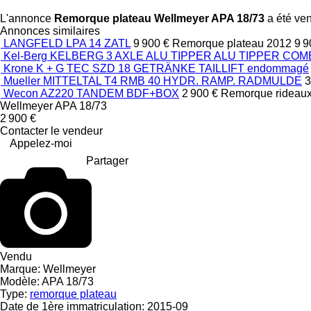
L'annonce
Remorque plateau Wellmeyer APA 18/73
a été ven
Annonces similaires
LANGFELD LPA 14 ZATL
9 900 €
Remorque plateau
2012
9 9
Kel-Berg KELBERG 3 AXLE ALU TIPPER ALU TIPPER COM
Krone K + G TEC SZD 18 GETRÄNKE TAILLIFT endommagé
Mueller MITTELTAL T4 RMB 40 HYDR. RAMP. RADMULDE
3
Wecon AZ220 TANDEM BDF+BOX
2 900 €
Remorque rideaux
Wellmeyer APA 18/73
2 900 €
Contacter le vendeur
Appelez-moi
Partager
Vendu
Marque:
Wellmeyer
Modèle:
APA 18/73
Type:
remorque plateau
Date de 1ère immatriculation:
2015-09