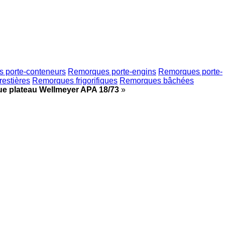
 porte-conteneurs
Remorques porte-engins
Remorques porte-
estières
Remorques frigorifiques
Remorques bâchées
e plateau Wellmeyer APA 18/73
»