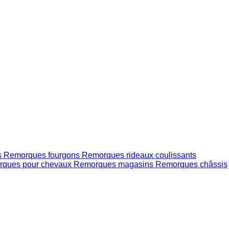
s
Remorques fourgons
Remorques rideaux coulissants
ques pour chevaux
Remorques magasins
Remorques châssis