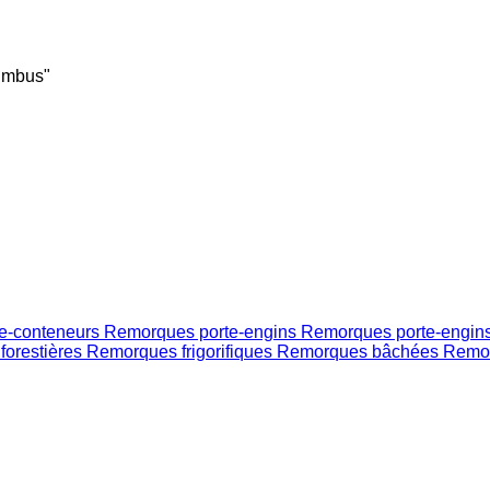
lumbus"
e-conteneurs
Remorques porte-engins
Remorques porte-engin
forestières
Remorques frigorifiques
Remorques bâchées
Remor