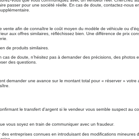
 assurez-vous que vous communiquez avec un vendeur réel. Cherchez au
aire passer pour une société réelle. En cas de doute, contactez-nous en 
supplémentaire.
 de vente afin de connaître le coût moyen du modèle de véhicule ou d'
férieur aux offres similaires, réfléchissez bien. Une différence de prix co
rie.
en de produits similaires.
 cas de doute, n’hésitez pas à demander des précisions, des photos 
oser des questions.
nt demander une avance sur le montant total pour « réserver » votre a
ître.
nfirmant le transfert d'argent si le vendeur vous semble suspect au c
que vous soyez en train de communiquer avec un fraudeur.
ur des entreprises connues en introduisant des modifications mineures 