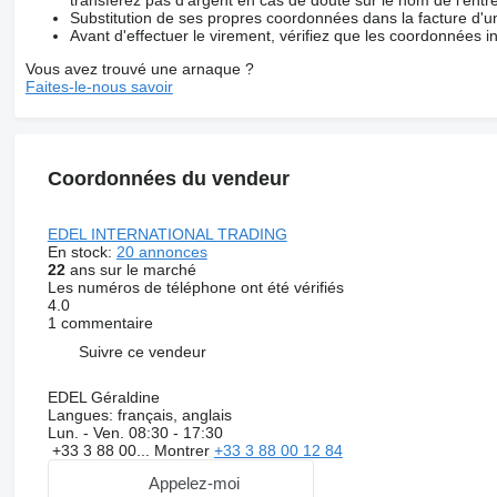
transférez pas d'argent en cas de doute sur le nom de l'entre
Substitution de ses propres coordonnées dans la facture d'un
Avant d'effectuer le virement, vérifiez que les coordonnées i
Vous avez trouvé une arnaque ?
Faites-le-nous savoir
Coordonnées du vendeur
EDEL INTERNATIONAL TRADING
En stock:
20 annonces
22
ans sur le marché
Les numéros de téléphone ont été vérifiés
4.0
1 commentaire
Suivre ce vendeur
EDEL Géraldine
Langues:
français, anglais
Lun. - Ven.
08:30 - 17:30
+33 3 88 00...
Montrer
+33 3 88 00 12 84
Appelez-moi