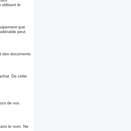
tant
utilisant le
équipement que
nsidérable peut
et des documents
chat. De cette
ours de vos
dans le nom. Ne