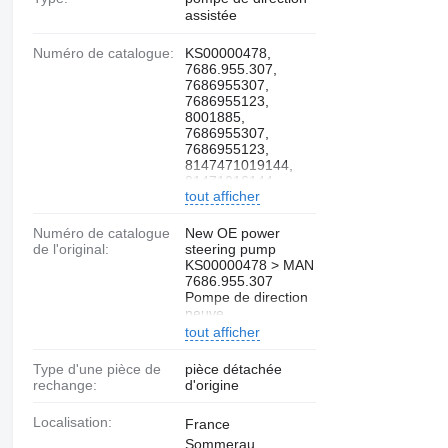
assistée
Numéro de catalogue:
KS00000478,
7686.955.307,
7686955307,
7686955123,
8001885,
7686955307,
7686955123,
8147471019144,
81471016144,
tout afficher
81.4747101.9144, K
S01 000 448,
KS01000448, K S00
Numéro de catalogue
New OE power
000 478, 3.69009,
de l'original:
steering pump
186483
KS00000478 > MAN
7686.955.307
Pompe de direction
neuve
tout afficher
Type d'une pièce de
pièce détachée
rechange:
d'origine
Localisation:
France
Sommerau