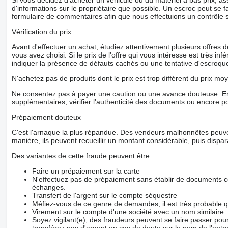
Si vous décidez d'acheter un véhicule ou du matériel à bas prix,
d'informations sur le propriétaire que possible. Un escroc peut se f
formulaire de commentaires afin que nous effectuions un contrôle 
Vérification du prix
Avant d'effectuer un achat, étudiez attentivement plusieurs offres
vous avez choisi. Si le prix de l'offre qui vous intéresse est très in
indiquer la présence de défauts cachés ou une tentative d'escroque
N'achetez pas de produits dont le prix est trop différent du prix moy
Ne consentez pas à payer une caution ou une avance douteuse. En
supplémentaires, vérifier l'authenticité des documents ou encore p
Prépaiement douteux
C'est l'arnaque la plus répandue. Des vendeurs malhonnêtes peuve
manière, ils peuvent recueillir un montant considérable, puis dispara
Des variantes de cette fraude peuvent être :
Faire un prépaiement sur la carte
N'effectuez pas de prépaiement sans établir de documents co
échanges.
Transfert de l'argent sur le compte séquestre
Méfiez-vous de ce genre de demandes, il est très probable 
Virement sur le compte d'une société avec un nom similaire
Soyez vigilant(e), des fraudeurs peuvent se faire passer po