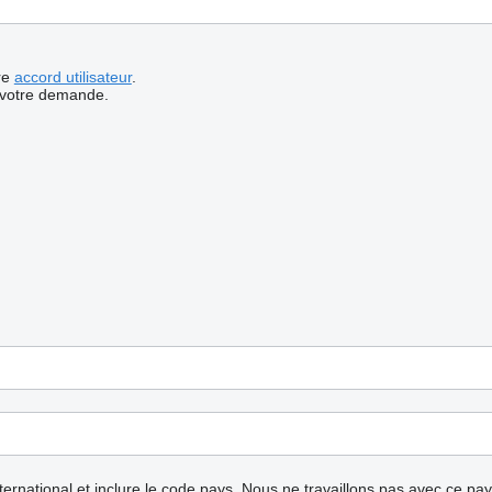
re
accord utilisateur
.
 votre demande.
nternational et inclure le code pays.
Nous ne travaillons pas avec ce pa