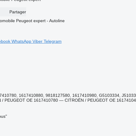
Partager
ebook
WhatsApp
Viber
Telegram
17410780, 1617410880, 9818127580, 1617410980, G5103334, J510
 / PEUGEOT OE 1617410780 — CITROËN / PEUGEOT OE 16174104
bus"