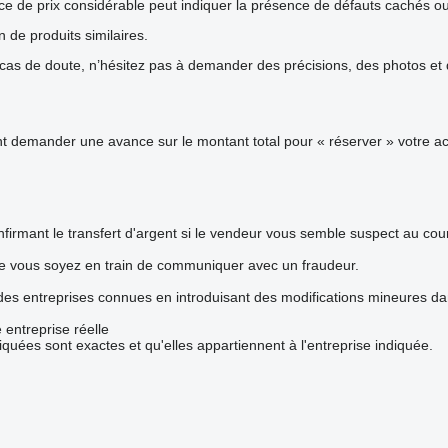
rence de prix considérable peut indiquer la présence de défauts cachés o
n de produits similaires.
s de doute, n’hésitez pas à demander des précisions, des photos et de
demander une avance sur le montant total pour « réserver » votre acha
firmant le transfert d'argent si le vendeur vous semble suspect au co
ue vous soyez en train de communiquer avec un fraudeur.
 des entreprises connues en introduisant des modifications mineures d
 entreprise réelle
iquées sont exactes et qu'elles appartiennent à l'entreprise indiquée.