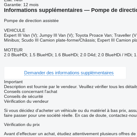
Garantie:
12 mois
Informations supplémentaires — Pompe de directi
Pompe de direction assistée
VEHICULE
Expert III Van (V); Jumpy III Van (V); Toyota Proace Van; Traveller 
Minibus; Scudo III Camion plate-forme/Châssis; Expert III Camion pl
MOTEUR
2.0 BlueHDi; 1.5 BlueHDi; 1.6 BlueHDi; 2.0 D4d; 2.0 BlueHDi / HDi; 1.
Demander des informations supplémentaires
Important
Description est fournie par le vendeur. Veuillez vérifier tous les dét
Conseils concernant l'achat
Conseils de sécurité
Vérification du vendeur
Si vous décidez d'acheter un véhicule ou du matériel à bas prix, as
faire passer pour une société réelle. En cas de doute, contactez-nou
Vérification du prix
Avant d'effectuer un achat, étudiez attentivement plusieurs offres de