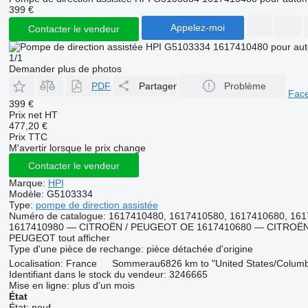
399 €
Appelez-moi
Contacter le vendeur
1/1
Demander plus de photos
PDF
Partager
Problème
Fac
399 €
Prix net HT
477,20 €
Prix TTC
M'avertir lorsque le prix change
Contacter le vendeur
Marque:
HPI
Modèle:
G5103334
Type:
pompe de direction assistée
Numéro de catalogue:
1617410480, 1617410580, 1617410680, 16
1617410980 — CITROËN / PEUGEOT OE 1617410680 — CITROËN
PEUGEOT
tout afficher
Type d'une pièce de rechange:
pièce détachée d'origine
Localisation:
France
Sommerau
6826 km to "United States/Colum
Identifiant dans le stock du vendeur:
3246665
Mise en ligne:
plus d'un mois
État
État:
neuf