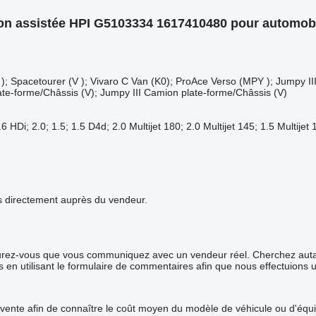
on assistée HPI G5103334 1617410480 pour automobi
(V ); Spacetourer (V ); Vivaro C Van (K0); ProAce Verso (MPY ); Jumpy I
ate-forme/Châssis (V); Jumpy III Camion plate-forme/Châssis (V)
6 HDi; 2.0; 1.5; 1.5 D4d; 2.0 Multijet 180; 2.0 Multijet 145; 1.5 Multi
ails directement auprès du vendeur.
surez-vous que vous communiquez avec un vendeur réel. Cherchez autant
s en utilisant le formulaire de commentaires afin que nous effectuions 
 vente afin de connaître le coût moyen du modèle de véhicule ou d'équip