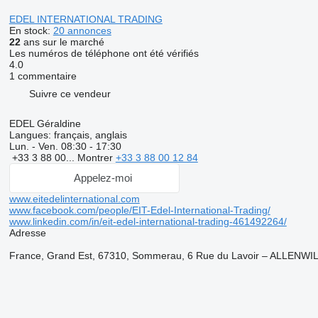
EDEL INTERNATIONAL TRADING
En stock:
20 annonces
22
ans sur le marché
Les numéros de téléphone ont été vérifiés
4.0
1 commentaire
Suivre ce vendeur
EDEL Géraldine
Langues:
français, anglais
Lun. - Ven.
08:30 - 17:30
+33 3 88 00...
Montrer
+33 3 88 00 12 84
Appelez-moi
www.eitedelinternational.com
www.facebook.com/people/EIT-Edel-International-Trading/
www.linkedin.com/in/eit-edel-international-trading-461492264/
Adresse
France, Grand Est, 67310, Sommerau, 6 Rue du Lavoir – ALLENWI