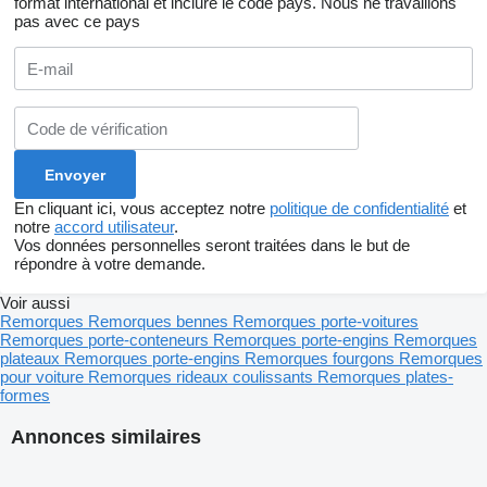
format international et inclure le code pays.
Nous ne travaillons
pas avec ce pays
En cliquant ici, vous acceptez notre
politique de confidentialité
et
notre
accord utilisateur
.
Vos données personnelles seront traitées dans le but de
répondre à votre demande.
Voir aussi
Remorques
Remorques bennes
Remorques porte-voitures
Remorques porte-conteneurs
Remorques porte-engins
Remorques
plateaux
Remorques porte-engins
Remorques fourgons
Remorques
pour voiture
Remorques rideaux coulissants
Remorques plates-
formes
Annonces similaires