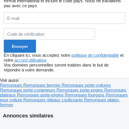
format international et inclure le code pays.
Nous ne travaillons
pas avec ce pays
En cliquant ici, vous acceptez notre
politique de confidentialité
et
notre
accord utilisateur
.
Vos données personnelles seront traitées dans le but de
répondre à votre demande.
Voir aussi
Remorques
Remorques bennes
Remorques porte-voitures
Remorques porte-conteneurs
Remorques porte-engins
Remorques
plateaux
Remorques porte-engins
Remorques fourgons
Remorques
pour voiture
Remorques rideaux coulissants
Remorques plates-
formes
Annonces similaires