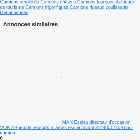
Camions amplirolls
Camions châssis
Camions fourgons
Autocars
de tourisme
Camions frigorifiques
Camions rideaux coulissants
Dépanneuses
Annonces similaires
MAN Essieu directeur d'occasion
VOK 8 + jeu de ressorts à lames essieu avant 81440017199 pour
camion
6