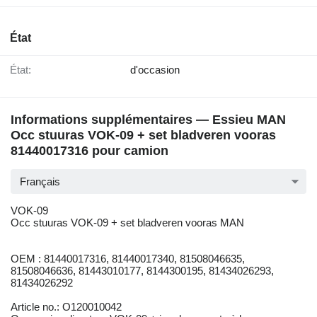
État
État:
d'occasion
Informations supplémentaires — Essieu MAN
Occ stuuras VOK-09 + set bladveren vooras
81440017316 pour camion
Français
VOK-09
Occ stuuras VOK-09 + set bladveren vooras MAN
OEM : 81440017316, 81440017340, 81508046635,
81508046636, 81443010177, 8144300195, 81434026293,
81434026292
Article no.: O120010042