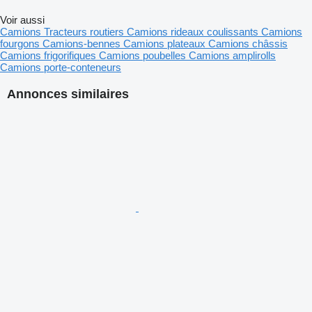
Voir aussi
Camions
Tracteurs routiers
Camions rideaux coulissants
Camions
fourgons
Camions-bennes
Camions plateaux
Camions châssis
Camions frigorifiques
Camions poubelles
Camions amplirolls
Camions porte-conteneurs
Annonces similaires