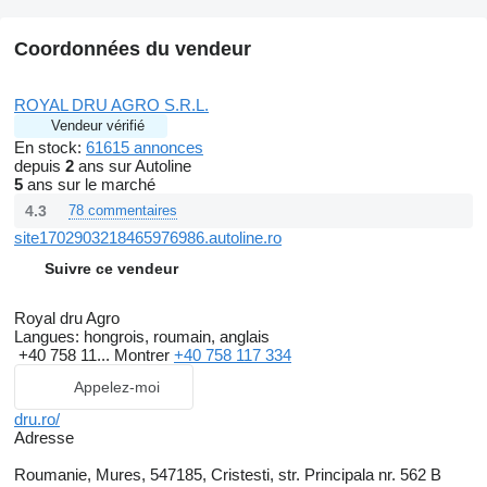
Coordonnées du vendeur
ROYAL DRU AGRO S.R.L.
Vendeur vérifié
En stock:
61615 annonces
depuis
2
ans sur Autoline
5
ans sur le marché
4.3
78 commentaires
site1702903218465976986.autoline.ro
Suivre ce vendeur
Royal dru Agro
Langues:
hongrois, roumain, anglais
+40 758 11...
Montrer
+40 758 117 334
Appelez-moi
dru.ro/
Adresse
Roumanie, Mures, 547185, Cristesti, str. Principala nr. 562 B