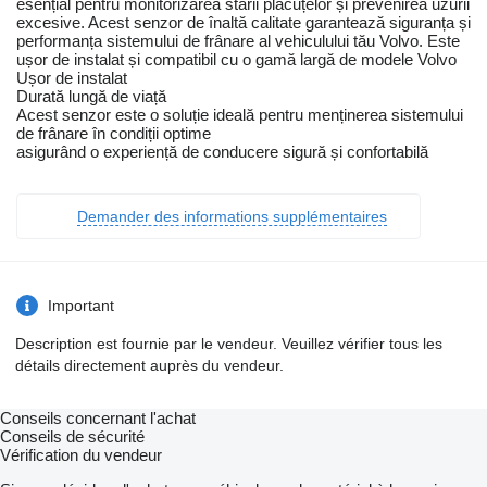
esențial pentru monitorizarea stării plăcuțelor și prevenirea uzurii
excesive. Acest senzor de înaltă calitate garantează siguranța și
performanța sistemului de frânare al vehiculului tău Volvo. Este
ușor de instalat și compatibil cu o gamă largă de modele Volvo
Ușor de instalat
Durată lungă de viață
Acest senzor este o soluție ideală pentru menținerea sistemului
de frânare în condiții optime
asigurând o experiență de conducere sigură și confortabilă
Demander des informations supplémentaires
Important
Description est fournie par le vendeur. Veuillez vérifier tous les
détails directement auprès du vendeur.
Conseils concernant l'achat
Conseils de sécurité
Vérification du vendeur