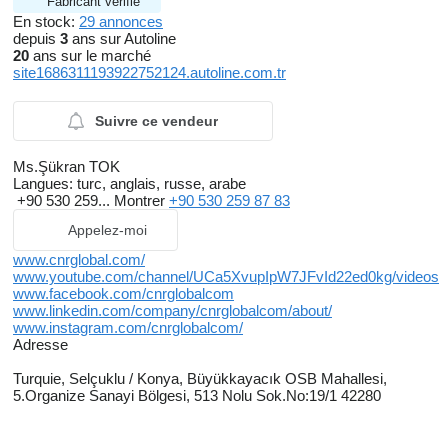
Fabricant vérifié
En stock:
29 annonces
depuis
3
ans sur Autoline
20
ans sur le marché
site1686311193922752124.autoline.com.tr
Suivre ce vendeur
Ms.Şükran TOK
Langues:
turc, anglais, russe, arabe
+90 530 259...
Montrer
+90 530 259 87 83
Appelez-moi
www.cnrglobal.com/
www.youtube.com/channel/UCa5XvupIpW7JFvId22ed0kg/videos
www.facebook.com/cnrglobalcom
www.linkedin.com/company/cnrglobalcom/about/
www.instagram.com/cnrglobalcom/
Adresse
Turquie, Selçuklu / Konya, Büyükkayacık OSB Mahallesi,
5.Organize Sanayi Bölgesi, 513 Nolu Sok.No:19/1 42280