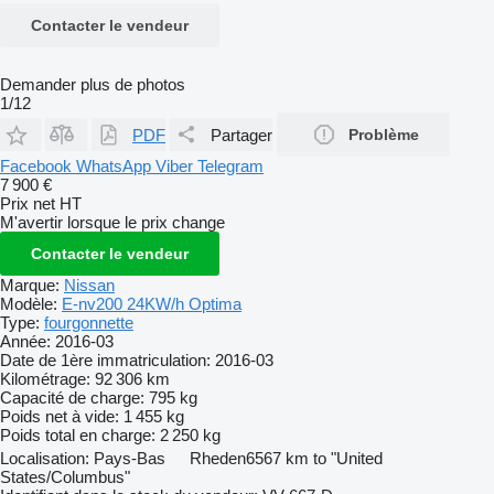
Contacter le vendeur
Demander plus de photos
1/12
PDF
Partager
Problème
Facebook
WhatsApp
Viber
Telegram
7 900 €
Prix net HT
M'avertir lorsque le prix change
Contacter le vendeur
Marque:
Nissan
Modèle:
E-nv200 24KW/h Optima
Type:
fourgonnette
Année:
2016-03
Date de 1ère immatriculation:
2016-03
Kilométrage:
92 306 km
Capacité de charge:
795 kg
Poids net à vide:
1 455 kg
Poids total en charge:
2 250 kg
Localisation:
Pays-Bas
Rheden
6567 km to "United
States/Columbus"