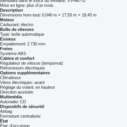
Identifiant dans le stock du vendeur:
VV-667-D
Mise en ligne:
plus d'un mois
Description
Dimensions hors-tout:
0,046 m × 17,55 m × 18,45 m
Moteur
Carburant:
électro
Boîte de vitesses
Type:
boîte automatique
Essieux
Empattement:
2 730 mm
Freins
Système ABS
Cabine et confort
Régulateur de vitesse (tempomat)
Rétroviseurs électriques
Options supplémentaires
Climatiseur
Vitres électriques:
avant
Réglage du volant:
en hauteur
Direction assistée
Multimédia
Autoradio:
CD
Dispositifs de sécurité
Airbag
Fermeture centralisée
État
État:
d'occasion