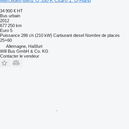
Mercedes-Benz O 530 K Citaro 1. D-Hand
34 900 €
HT
Bus urbain
2012
677 250 km
Euro 5
Puissance
286 ch (210 kW)
Carburant
diesel
Nombre de places
25+60
Allemagne, Haßfurt
Will Bus GmbH & Co. KG
Contacter le vendeur