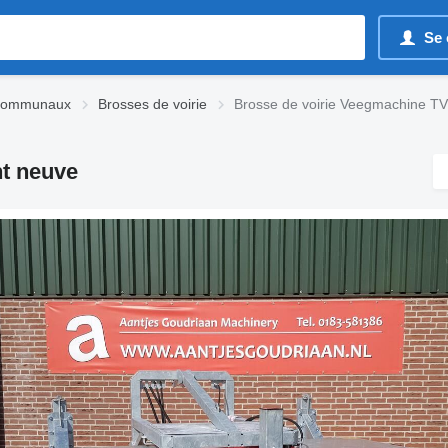
Se 
 communaux
Brosses de voirie
Brosse de voirie Veegmachine TV
nt neuve