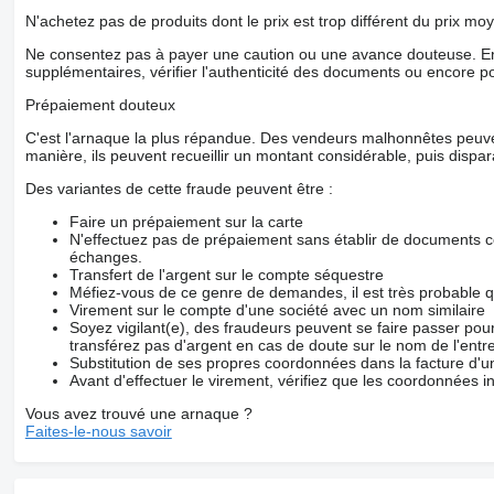
N'achetez pas de produits dont le prix est trop différent du prix moy
Ne consentez pas à payer une caution ou une avance douteuse. En
supplémentaires, vérifier l'authenticité des documents ou encore p
Prépaiement douteux
C'est l'arnaque la plus répandue. Des vendeurs malhonnêtes peuve
manière, ils peuvent recueillir un montant considérable, puis dispara
Des variantes de cette fraude peuvent être :
Faire un prépaiement sur la carte
N'effectuez pas de prépaiement sans établir de documents co
échanges.
Transfert de l'argent sur le compte séquestre
Méfiez-vous de ce genre de demandes, il est très probable 
Virement sur le compte d'une société avec un nom similaire
Soyez vigilant(e), des fraudeurs peuvent se faire passer po
transférez pas d'argent en cas de doute sur le nom de l'entre
Substitution de ses propres coordonnées dans la facture d'un
Avant d'effectuer le virement, vérifiez que les coordonnées i
Vous avez trouvé une arnaque ?
Faites-le-nous savoir