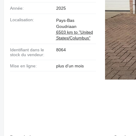
Année:
2025
Localisation:
Pays-Bas
Goudriaan
6503 km to "United
States/Columbus"
Identifiant dans le
8064
stock du vendeur:
Mise en ligne:
plus d'un mois