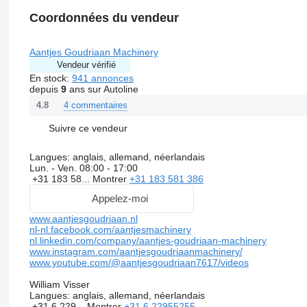
Coordonnées du vendeur
Aantjes Goudriaan Machinery
Vendeur vérifié
En stock:
941 annonces
depuis
9
ans sur Autoline
4 commentaires
4.8
Suivre ce vendeur
Langues:
anglais, allemand, néerlandais
Lun. - Ven.
08:00 - 17:00
+31 183 58...
Montrer
+31 183 581 386
Appelez-moi
www.aantjesgoudriaan.nl
nl-nl.facebook.com/aantjesmachinery
nl.linkedin.com/company/aantjes-goudriaan-machinery
www.instagram.com/aantjesgoudriaanmachinery/
www.youtube.com/@aantjesgoudriaan7617/videos
William Visser
Langues:
anglais, allemand, néerlandais
+31 6 229...
Montrer
+31 6 22955255