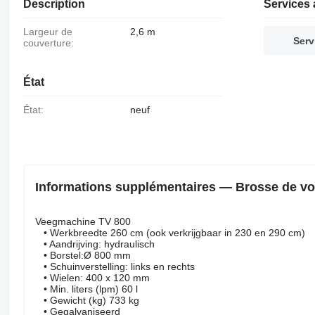
Description
Services 
Largeur de
2,6 m
Serv
couverture:
État
État:
neuf
Informations supplémentaires — Brosse de vo
Veegmachine TV 800
• Werkbreedte 260 cm (ook verkrijgbaar in 230 en 290 cm)
• Aandrijving: hydraulisch
• Borstel:Ø 800 mm
• Schuinverstelling: links en rechts
• Wielen: 400 x 120 mm
• Min. liters (lpm) 60 l
• Gewicht (kg) 733 kg
• Gegalvaniseerd