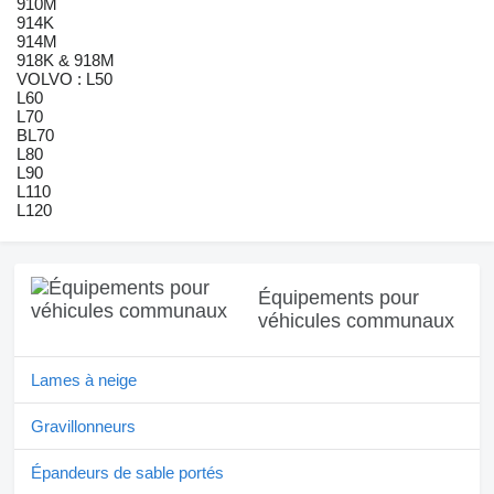
910M
914K
914M
918K & 918M
VOLVO : L50
L60
L70
BL70
L80
L90
L110
L120
Équipements pour
véhicules communaux
Lames à neige
Gravillonneurs
Épandeurs de sable portés