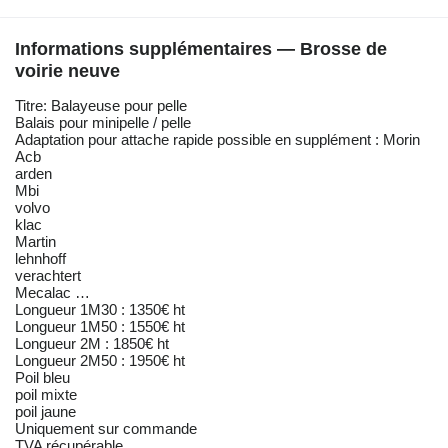
Informations supplémentaires — Brosse de
voirie neuve
Titre: Balayeuse pour pelle
Balais pour minipelle / pelle
Adaptation pour attache rapide possible en supplément : Morin
Acb
arden
Mbi
volvo
klac
Martin
lehnhoff
verachtert
Mecalac …
Longueur 1M30 : 1350€ ht
Longueur 1M50 : 1550€ ht
Longueur 2M : 1850€ ht
Longueur 2M50 : 1950€ ht
Poil bleu
poil mixte
poil jaune
Uniquement sur commande
TVA récupérable