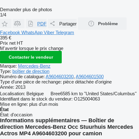
Demander plus de photos
1/4
PDF
Partager
Problème
Facebook
WhatsApp
Viber
Telegram
395 €
Prix net HT
M'avertir lorsque le prix change
Contacter le vendeur
Marque:
Mercedes-Benz
Type:
boîtier de direction
Numéro de catalogue:
A9604603200
,
A9604601500
Type d'une pièce de rechange:
pièce détachée d'origine
Année:
2013
Localisation:
Belgique
Bree
6585 km to "United States/Columbus"
Identifiant dans le stock du vendeur:
O125004063
Mise en ligne:
plus d'un mois
État
État:
d'occasion
Informations supplémentaires — Boîtier de
direction Mercedes-Benz Occ Stuurhuis Mercedes
Actros MP4 A9604603200 pour camion