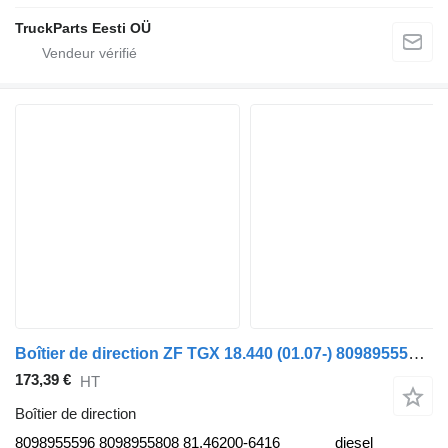
TruckParts Eesti OÜ
Boîtier de direction ZF TGX 18.440 (01.07-) 8098955596 pour tracteur routier MAN TGL, TGM, TGS, TGX (2005-2021)
173,39 €
HT
Boîtier de direction
8098955596 8098955808 81.46200-6416
diesel