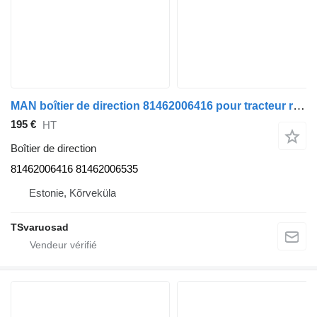
MAN boîtier de direction 81462006416 pour tracteur routier MAN TGA 26.430
195 €
HT
Boîtier de direction
81462006416 81462006535
Estonie, Kõrveküla
TSvaruosad