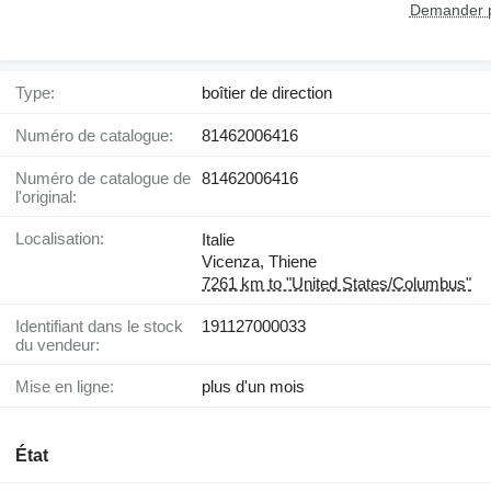
Demander p
Type:
boîtier de direction
Numéro de catalogue:
81462006416
Numéro de catalogue de
81462006416
l'original:
Localisation:
Italie
Vicenza, Thiene
7261 km to "United States/Columbus"
Identifiant dans le stock
191127000033
du vendeur:
Mise en ligne:
plus d'un mois
État