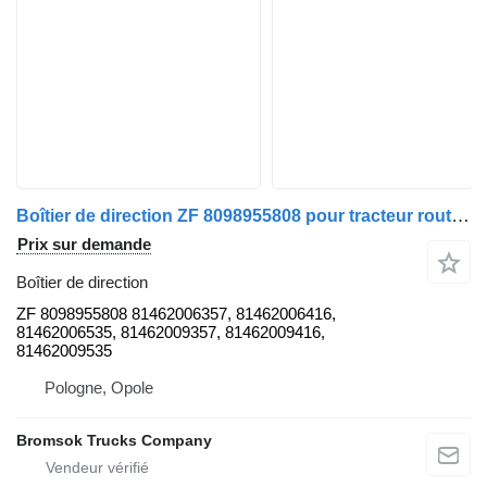
Boîtier de direction ZF 8098955808 pour tracteur routier MAN TGA
Prix sur demande
Boîtier de direction
ZF 8098955808 81462006357, 81462006416,
81462006535, 81462009357, 81462009416,
81462009535
Pologne, Opole
Bromsok Trucks Company