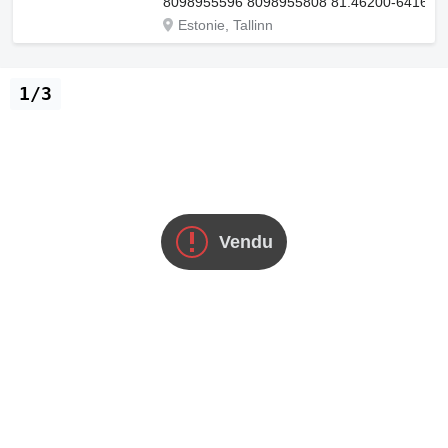
8098955596 8098955808 81.46200-6416 81
Estonie, Tallinn
1/3
Vendu