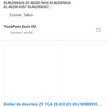
81462006416 81.46200-9416 81462009416
81.46200-6357 81462006357...
Estonie, Tallinn
TruckParts Eesti OÜ
Boîtier de direction ZF TGA 26.410 (01.00-) 8098955596 pour tracteur routier MAN 4-series, TGA (1993-2009)