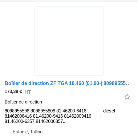
Boîtier de direction ZF TGA 18.460 (01.00-) 8098955596 pour tracteur routier MAN 4-series, TGA (1993-2009)
173,39 €
HT
Boîtier de direction
8098955596 8098955808 81.46200-6416
diesel
81462006416 81.46200-9416 81462009416
81.46200-6357 81462006357...
Estonie, Tallinn