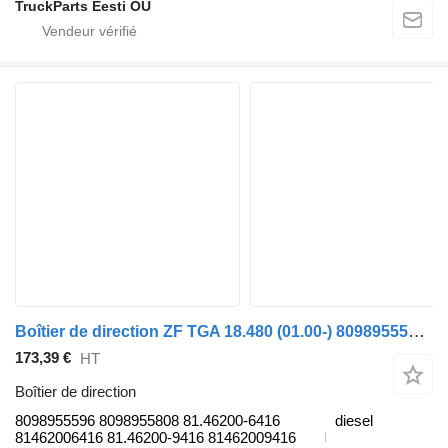
TruckParts Eesti OÜ
Boîtier de direction ZF TGA 18.480 (01.00-) 8098955596 pour tracteur routier MAN 4-series, TGA (1993-2009)
173,39 €
HT
Boîtier de direction
8098955596 8098955808 81.46200-6416
diesel
81462006416 81.46200-9416 81462009416