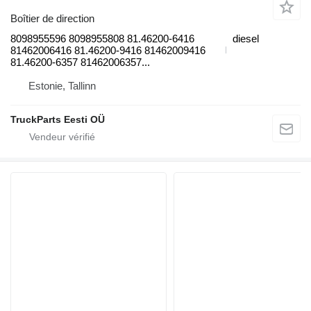
Boîtier de direction
8098955596 8098955808 81.46200-6416
diesel
81462006416 81.46200-9416 81462009416
81.46200-6357 81462006357...
Estonie, Tallinn
TruckParts Eesti OÜ