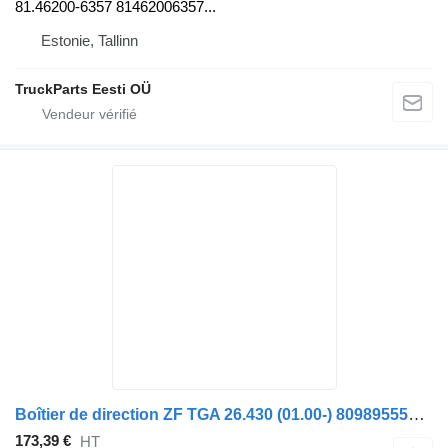
81.46200-6357 81462006357...
Estonie, Tallinn
TruckParts Eesti OÜ
Boîtier de direction ZF TGA 26.430 (01.00-) 8098955596 pour tracteur routier MAN 4-series, TGA (1993-2009)
173,39 €
HT