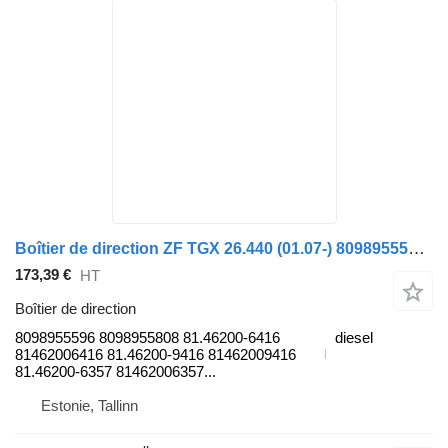
Boîtier de direction ZF TGX 26.440 (01.07-) 8098955596 pour tracteur routier MAN TGL, TGM, TGS, TGX (2005-2021)
173,39 €
HT
Boîtier de direction
8098955596 8098955808 81.46200-6416
diesel
81462006416 81.46200-9416 81462009416
81.46200-6357 81462006357...
Estonie, Tallinn