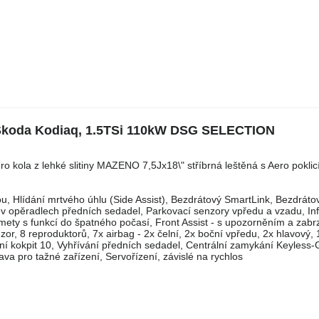
 Škoda Kodiaq, 1.5TSi 110kW DSG SELECTION
kola z lehké slitiny MAZENO 7,5Jx18\" stříbrná leštěná s Aero poklicí
kou, Hlídání mrtvého úhlu (Side Assist), Bezdrátový SmartLink, Bezdráto
, v opěradlech předních sedadel, Parkovací senzory vpředu a vzadu, In
mety s funkcí do špatného počasí, Front Assist - s upozorněním a zabr
enzor, 8 reproduktorů, 7x airbag - 2x čelní, 2x boční vpředu, 2x hlavový, 
ální kokpit 10, Vyhřívání předních sedadel, Centrální zamykání Keyless
ava pro tažné zařízení, Servořízení, závislé na rychlos