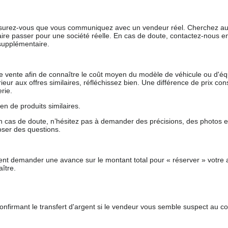
 assurez-vous que vous communiquez avec un vendeur réel. Cherchez au
aire passer pour une société réelle. En cas de doute, contactez-nous en 
supplémentaire.
 de vente afin de connaître le coût moyen du modèle de véhicule ou d'
férieur aux offres similaires, réfléchissez bien. Une différence de prix co
rie.
en de produits similaires.
 cas de doute, n’hésitez pas à demander des précisions, des photos 
oser des questions.
nt demander une avance sur le montant total pour « réserver » votre a
ître.
nfirmant le transfert d'argent si le vendeur vous semble suspect au c