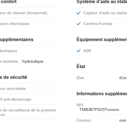
 confort
Système d'aide au sta
teur de vitesse (tempomat)
Capteur d'aide au stat
iseurs électriques
Caméra frontale
supplémentaires
Équipement supplémen
électriques
ASR
ion assistée:
hydraulique
État
fs de sécurité
État:
d'o
ure centralisée
Informations suppléme
itif anti-démarrage
NIV:
TMBJB7PS2STxxxxxx
eus
Couleur:
noir