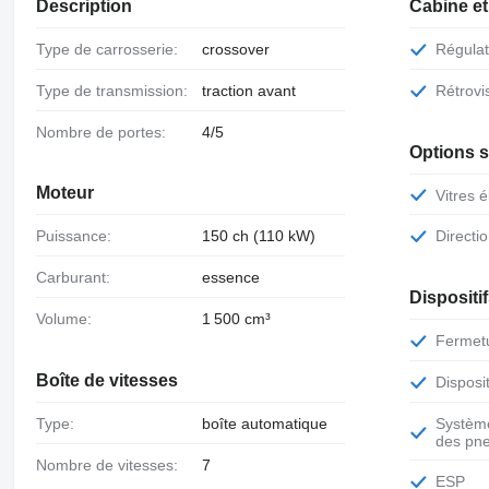
Description
Cabine et
Type de carrosserie:
crossover
Régula
Type de transmission:
traction avant
Rétrov
Nombre de portes:
4/5
Options 
Moteur
Vitres 
Puissance:
150 ch (110 kW)
Direct
Carburant:
essence
Dispositi
Volume:
1 500 cm³
Fermet
Boîte de vitesses
Dispos
Type:
boîte automatique
Système de surveillance de la pression
des pn
Nombre de vitesses:
7
ESP