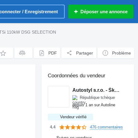
connecter / Enregistrement
Déposer une annonce
.5TSi 110kW DSG SELECTION
PDF
Partager
Problème
Coordonnées du vendeur
Autostyl s.r.o. - Škoda Plus
République tchèque
depuis 1 an sur Autoline
Vendeur vérifié
476 commentaires
4.4
Suivre ce vendeur