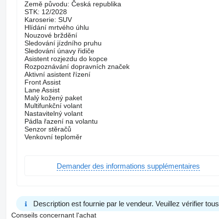
Země původu: Česká republika
STK: 12/2028
Karoserie: SUV
Hlídání mrtvého úhlu
Nouzové brždění
Sledování jízdního pruhu
Sledování únavy řidiče
Asistent rozjezdu do kopce
Rozpoznávání dopravních značek
Aktivní asistent řízení
Front Assist
Lane Assist
Malý kožený paket
Multifunkční volant
Nastavitelný volant
Pádla řazení na volantu
Senzor stěračů
Venkovní teploměr
Demander des informations supplémentaires
Description est fournie par le vendeur. Veuillez vérifier to
Conseils concernant l'achat