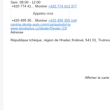
Sam.
08:00 - 12:00
+420 774 41...
Montrer
+420 774 413 377
Appelez-moi
+420 499 30...
Montrer
+420 499 309 144
centria.skoda-auto.com/cze/autostyl-tu
www.skodaplus.cz/dealer/Dealer-23/
Adresse
République tchèque, région de Hradec Králové, 541 01, Trutno
Afficher la carte