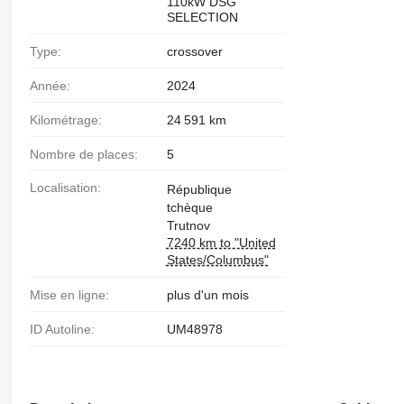
110kW DSG
SELECTION
Type:
crossover
Année:
2024
Kilométrage:
24 591 km
Nombre de places:
5
Localisation:
République
tchèque
Trutnov
7240 km to "United
States/Columbus"
Mise en ligne:
plus d'un mois
ID Autoline:
UM48978