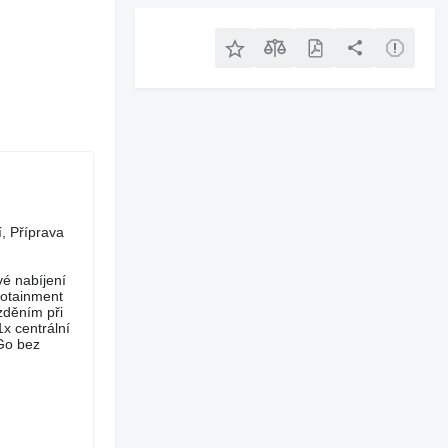
, Příprava
vé nabíjení
fotainment
zděním při
1x centrální
-Go bez