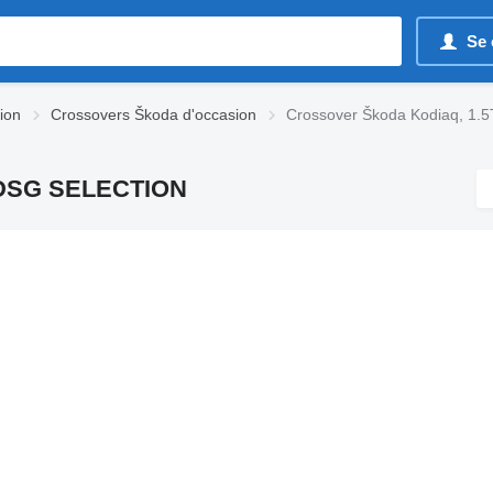
Se 
ion
Crossovers Škoda d'occasion
Crossover Škoda Kodiaq, 1
W DSG SELECTION