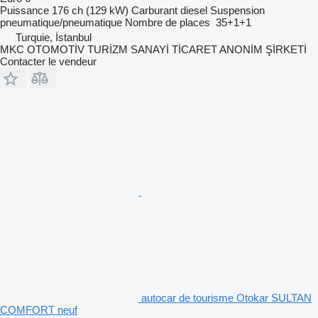
Puissance
176 ch (129 kW)
Carburant
diesel
Suspension
pneumatique/pneumatique
Nombre de places
35+1+1
Turquie, İstanbul
MKC OTOMOTİV TURİZM SANAYİ TİCARET ANONİM ŞİRKETİ
Contacter le vendeur
autocar de tourisme Otokar SULTAN
COMFORT neuf