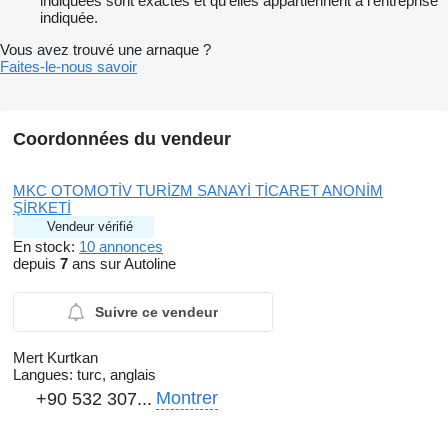
indiquées sont exactes et qu'elles appartiennent à l'entreprise
indiquée.
Vous avez trouvé une arnaque ?
Faites-le-nous savoir
Coordonnées du vendeur
MKC OTOMOTİV TURİZM SANAYİ TİCARET ANONİM
ŞİRKETİ
Vendeur vérifié
En stock:
10 annonces
depuis
7
ans sur Autoline
Suivre ce vendeur
Mert Kurtkan
Langues:
turc, anglais
Montrer
+90 532 307...