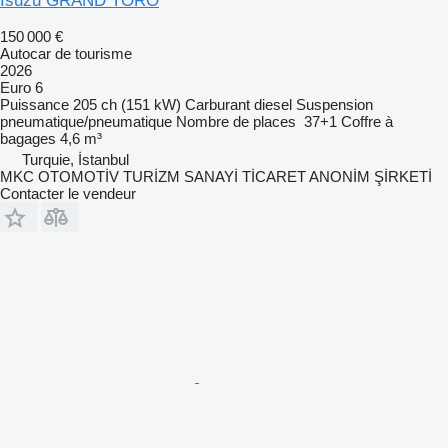
Isuzu GRAND TORO
150 000 €
Autocar de tourisme
2026
Euro 6
Puissance
205 ch (151 kW)
Carburant
diesel
Suspension
pneumatique/pneumatique
Nombre de places
37+1
Coffre à
bagages
4,6 m³
Turquie, İstanbul
MKC OTOMOTİV TURİZM SANAYİ TİCARET ANONİM ŞİRKETİ
Contacter le vendeur