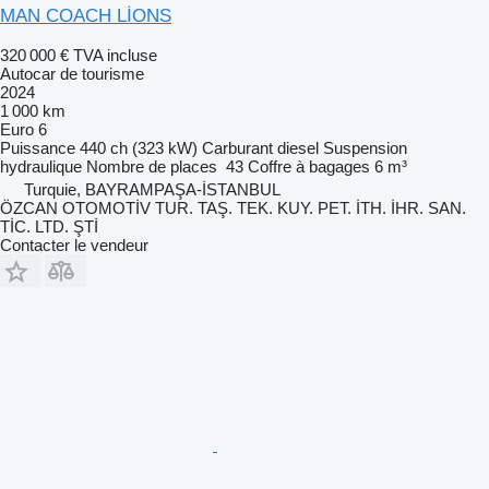
MAN COACH LİONS
320 000 €
TVA incluse
Autocar de tourisme
2024
1 000 km
Euro 6
Puissance
440 ch (323 kW)
Carburant
diesel
Suspension
hydraulique
Nombre de places
43
Coffre à bagages
6 m³
Turquie, BAYRAMPAŞA-İSTANBUL
ÖZCAN OTOMOTİV TUR. TAŞ. TEK. KUY. PET. İTH. İHR. SAN.
TİC. LTD. ŞTİ
Contacter le vendeur