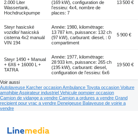
2.000 Liter
(169 kW), configuration de
13 500 €
Wassertank,
l'essieu: 4x4, nombre de
Hochdruckpumpe
places: 7
Steyr hasicské
Année: 1980, kilométrage:
vozidlo/ hasicská
13 787 km, puissance: 132 ch
5 900 €
cisterna 4x2 manuál
(97 kW), carburant: diesel, : 0
VIN 194
compartiment
Année: 1977, kilométrage:
Steyr 1490 + Manual
28 933 km, puissance: 265 ch
+ 6X6 + 16000 L +
19 500 €
(195 kW), carburant: diesel,
TATRA
configuration de l'essieu: 6x6
Voir aussi
Autolaveuse Karcher occasion
Ambulance Toyota occasion
Voiture
amphibie
Aspirateur industriel
Vehicule pompier occasion
Camion de vidange a vendre
Camion a ordures a vendre
Grand
recipient pour vrac a vendre
Deneigeuse
Balayeuse de voirie a
vendre