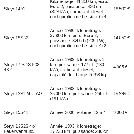
Kilométrage: 41 350 km, euro:
Euro 2, puissance: 420 ch
Steyr 1491
18 500 €
(309 kW), carburant: diesel,
configuration de l'essieu: 6x4
Année: 1996, kilométrage:
37 800 km, euro: Euro 2,
Steyr 19S32
14 850 €
puissance: 320 ch (235 kW),
configuration de l'essieu: 4x2
Année: 1989, kilométrage: 1
Steyr 17 S 18 P38
km, puissance: 177 ch (130
4 005 €
4X2
kW), carburant: diesel,
capacité de charge: 5 753 kg
Année: 1983, kilométrage:
Steyr 1291 MULAG
25 000 km, puissance: 260 ch
19 999 €
(191 kW)
Steyr 19S41
Année: 2000, volume: 12 m³
9 900 €
Steyr 13S23 4x4
Année: 1993, kilométrage:
Feuerwehrauto,
17 233 km, puissance: 230 ch