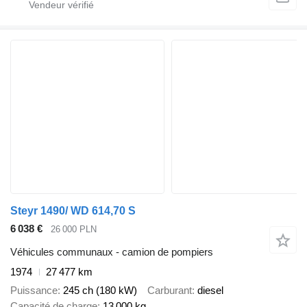
Steyr 1490/ WD 614,70 S
6 038 €
26 000 PLN
Véhicules communaux - camion de pompiers
1974
27 477 km
Puissance
245 ch (180 kW)
Carburant
diesel
Capacité de charge
13 000 kg