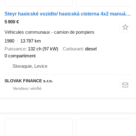
Steyr hasicské vozidlo/ hasicská cisterna 4x2 manuál VIN 194
5 900 €
Véhicules communaux - camion de pompiers
1980
13 787 km
Puissance
132 ch (97 kW)
Carburant
diesel
0 compartiment
Slovaquie, Levice
SLOVAK FINANCE s.r.o.