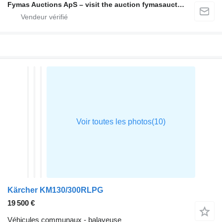
Fymas Auctions ApS – visit the auction fymasauctions.dk
Kärcher KM130/300RLPG
19 500 €
Véhicules communaux - balayeuse