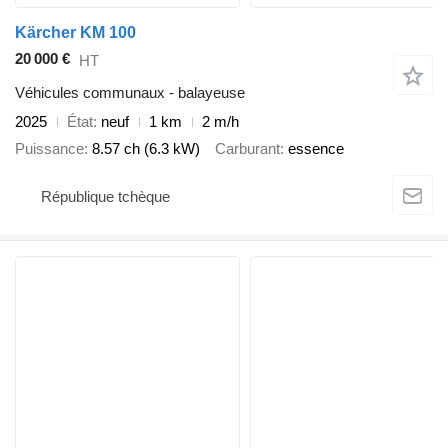
Kärcher KM 100
20 000 €
HT
Véhicules communaux - balayeuse
2025
État
neuf
1 km
2 m/h
Puissance
8.57 ch (6.3 kW)
Carburant
essence
République tchèque