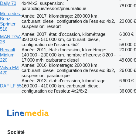
-
Daily 70
4x4/4x2, suspension:
78 000 €
parabolique/ressort/pneumatique
Mercedes-
Année: 2017, kilométrage: 260 000 km,
Benz
carburant: diesel, configuration de l'essieu: 4x2,
20 000 €
Sprinter
suspension: ressort
516
Année: 2007, état: d'occasion, kilométrage:
6 900 €
MAN TGA
390 000 - 510 000 km, carburant: diesel,
-
26
configuration de l'essieu: 6x2
58 000 €
Renault
Année: 2011, état: d'occasion, kilométrage:
20 000 €
Midlum
140 000 - 230 000 km, nombre d'heures: 8 200 -
-
220
17 000 m/h, carburant: diesel
49 000 €
Année: 2016, kilométrage: 260 000 km,
Volvo FM
carburant: diesel, configuration de l'essieu: 8x2,
26 000 €
420
suspension: parabolique
Année: 2013, état: d'occasion, kilométrage:
6 600 €
DAF LF 55
160 000 - 410 000 km, carburant: diesel,
-
configuration de l'essieu: 4x2/6x2
36 000 €
Société